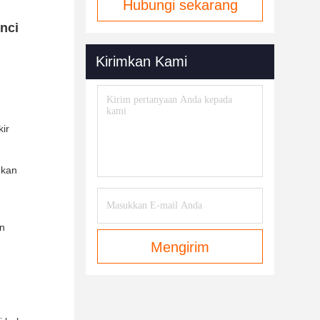
Hubungi sekarang
nci
Kirimkan Kami
kir
gkan
in
Mengirim