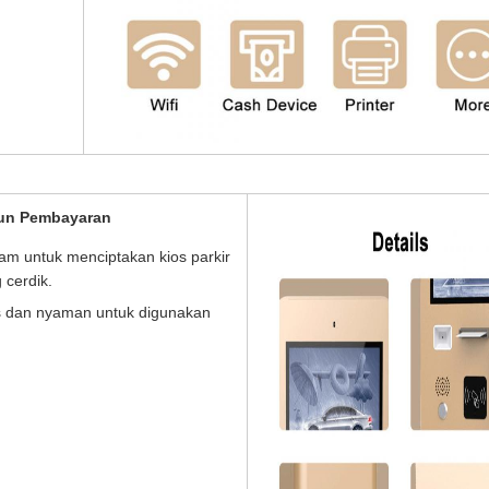
siun Pembayaran
nam untuk menciptakan kios parkir
 cerdik.
s dan nyaman untuk digunakan