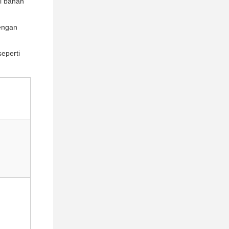
ri bahan
dengan
eperti