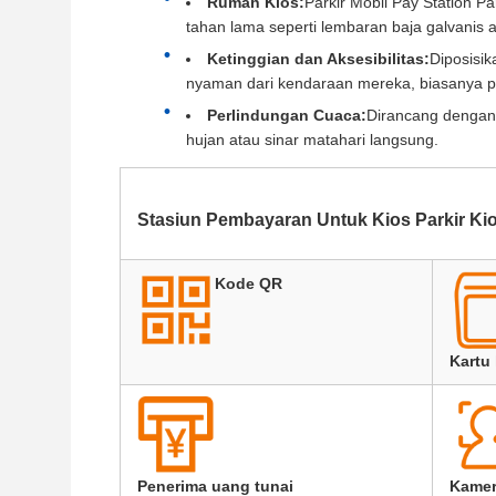
Rumah Kios:
Parkir Mobil Pay Station Pa
tahan lama seperti lembaran baja galvanis 
Ketinggian dan Aksesibilitas:
Diposisi
nyaman dari kendaraan mereka, biasanya pada
Perlindungan Cuaca:
Dirancang dengan 
hujan atau sinar matahari langsung.
Stasiun Pembayaran Untuk Kios Parkir K
Kode QR
Kartu 
Penerima uang tunai
Kamer