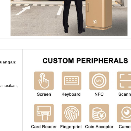
 ruangan
:
binasikan;