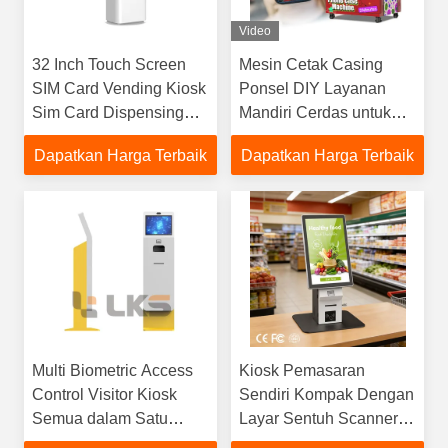
Video
32 Inch Touch Screen
Mesin Cetak Casing
SIM Card Vending Kiosk
Ponsel DIY Layanan
Sim Card Dispensing
Mandiri Cerdas untuk
Untuk Bandara
Area Komersial Umum
Dapatkan Harga Terbaik
Dapatkan Harga Terbaik
Mal Supermarket
Multi Biometric Access
Kiosk Pemasaran
Control Visitor Kiosk
Sendiri Kompak Dengan
Semua dalam Satu
Layar Sentuh Scanner
Terminal Manajemen
Barcode Kwitansi Printer