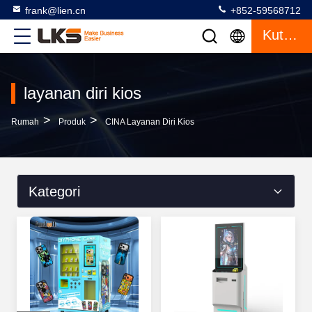
frank@lien.cn
+852-59568712
Kutipan
layanan diri kios
>
>
Rumah
Produk
CINA Layanan Diri Kios
Kategori