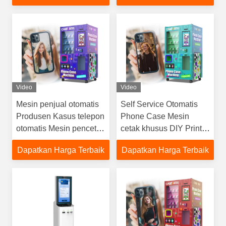
Terminal Pembayaran
Untuk Hotel Bandara
Rumah Sakit
Video
Video
Mesin penjual otomatis
Self Service Otomatis
Produsen Kasus telepon
Phone Case Mesin
otomatis Mesin pencetak
cetak khusus DIY Printer
khusus Supermall
cerdas untuk area bisnis
Dapatkan Harga Terbaik
Dapatkan Harga Terbaik
Menggunakan
publik