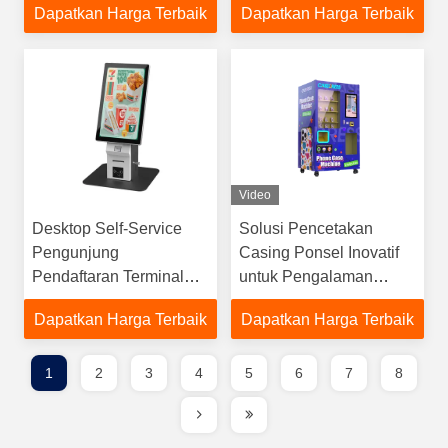
Dapatkan Harga Terbaik
Dapatkan Harga Terbaik
Pengunjung Cerdas
POS Pembayaran
Video
Desktop Self-Service
Solusi Pencetakan
Pengunjung
Casing Ponsel Inovatif
Pendaftaran Terminal
untuk Pengalaman
Kios Dengan Printer
Pelanggan yang
Dapatkan Harga Terbaik
Dapatkan Harga Terbaik
Tiket
Dipersonalisasi
1
2
3
4
5
6
7
8