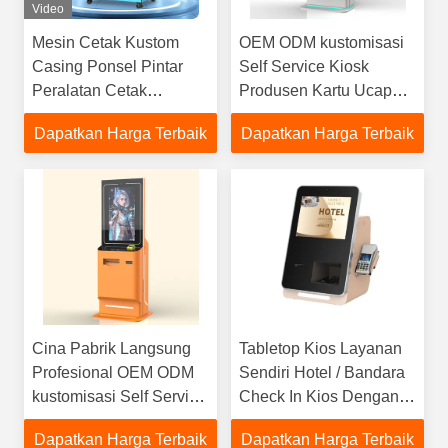
Video
Mesin Cetak Kustom
OEM ODM kustomisasi
Casing Ponsel Pintar
Self Service Kiosk
Peralatan Cetak
Produsen Kartu Ucapan
Otomatis DIY
Mencetak Kiosk
Dapatkan Harga Terbaik
Dapatkan Harga Terbaik
Cina Pabrik Langsung
Tabletop Kios Layanan
Profesional OEM ODM
Sendiri Hotel / Bandara
kustomisasi Self Service
Check In Kios Dengan
Kiosk Produsen
Paspor Scanner Key
Dapatkan Harga Terbaik
Dapatkan Harga Terbaik
Card Dispenser Dan