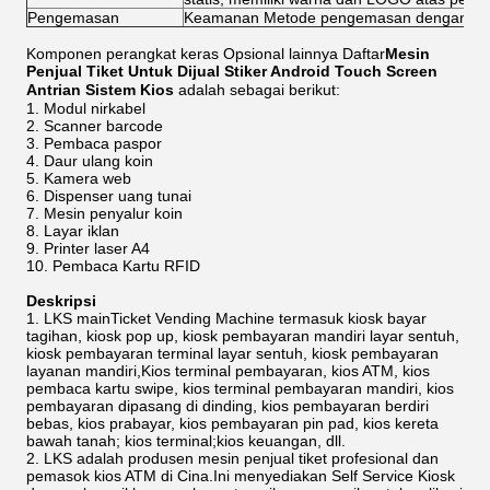
Pengemasan
Keamanan Metode pengemasan dengan bus
Komponen perangkat keras Opsional lainnya Daftar
Mesin
Penjual Tiket Untuk Dijual Stiker Android Touch Screen
Antrian Sistem Kios
adalah sebagai berikut:
Modul nirkabel
Scanner barcode
Pembaca paspor
Daur ulang koin
Kamera web
Dispenser uang tunai
Mesin penyalur koin
Layar iklan
Printer laser A4
Pembaca Kartu RFID
Deskripsi
LKS mainTicket Vending Machine termasuk kiosk bayar
tagihan, kiosk pop up, kiosk pembayaran mandiri layar sentuh,
kiosk pembayaran terminal layar sentuh, kiosk pembayaran
layanan mandiri,Kios terminal pembayaran, kios ATM, kios
pembaca kartu swipe, kios terminal pembayaran mandiri, kios
pembayaran dipasang di dinding, kios pembayaran berdiri
bebas, kios prabayar, kios pembayaran pin pad, kios kereta
bawah tanah; kios terminal;kios keuangan, dll.
LKS adalah produsen mesin penjual tiket profesional dan
pemasok kios ATM di Cina.Ini menyediakan Self Service Kiosk