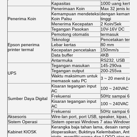
Kapasitas
1000 uang kertas
Penerimaan Koin
Max 32 jenis koin,
Kemampuan mendeteksi
dengan kemampuan
Penerima Koin
Koin Palsu
tinggi
Menerima Kecepatan
2 Koin/Sek
Tegangan Pasokan
10V-16V DC
Pemotong otomatis
termasuk
Teknologi
Pencetakan termal
Epson penerima
Lebar kertas
80 mm
printer termal
Kecepatan pencetakan
150mm/s
Data buffer
4KB
Antarmuka
RS232, USB
Tegangan masukan
145-290va
Tegangan output
200-255va
UPS
Waktu maksimum untuk
3 ~ 20 menit (untu
memasok satu PC
Kisaran tegangan input
100 ~ 240VAC
AC
Frekuensi
50Hz sampai 60H
Sumber Daya Digital
Kisaran tegangan input
100 ~ 240VAC
AC
Frekuensi
50Hz sampai 60H
Aksesoris
Wire-lan port, port USB, speaker, kipas, kabel
Sistem Operasi
Sistem operasi Windows 7 atau Windows XP 
Kerangka baja tahan lama, desain ramping
Kabinet KIOSK
dioperasikan; Buktinya Kelembaban, Antirust
statis, memiliki warna dan LOGO atas permi