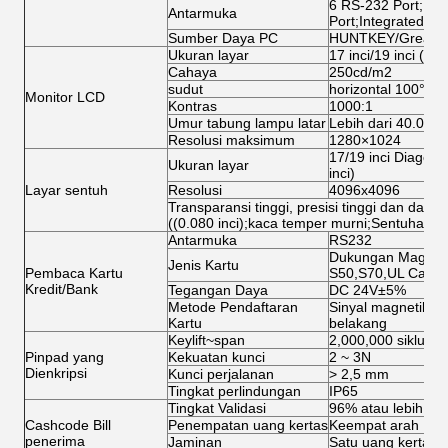
6 RS-232 Port;1 L
Antarmuka
Port;Integrated N
Sumber Daya PC
HUNTKEY/Great W
Ukuran layar
17 inci/19 inci (ops
Cahaya
250cd/m2
sudut
horizontal 100° di a
Monitor LCD
Kontras
1000:1
Umur tabung lampu latar
Lebih dari 40.000 
Resolusi maksimum
1280×1024
17/19 inci Diagonal
Ukuran layar
inci)
Layar sentuh
Resolusi
4096x4096
Transparansi tinggi, presisi tinggi dan daya 
((0.080 inci);kaca temper murni;Sentuhan tit
Antarmuka
RS232
Dukungan Magcard,
Jenis Kartu
Pembaca Kartu
S50,S70,UL Card
Kredit/Bank
Tegangan Daya
DC 24V±5%
Metode Pendaftaran
Sinyal magnetik, si
Kartu
belakang
Keylift~span
2,000,000 siklus
Pinpad yang
Kekuatan kunci
2 ~ 3N
Dienkripsi
Kunci perjalanan
> 2,5 mm
Tingkat perlindungan
IP65
Tingkat Validasi
96% atau lebih
Cashcode Bill
Penempatan uang kertas
Keempat arah
penerima
Jaminan
Satu uang kertas