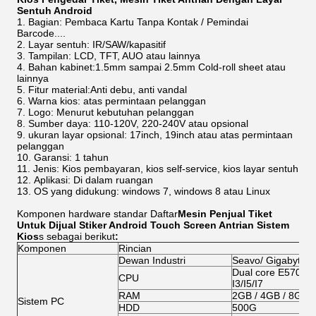
Sentuh Android
Bagian: Pembaca Kartu Tanpa Kontak / Pemindai
Barcode....
Layar sentuh: IR/SAW/kapasitif
Tampilan: LCD, TFT, AUO atau lainnya
Bahan kabinet:1.5mm sampai 2.5mm Cold-roll sheet atau
lainnya
Fitur material:Anti debu, anti vandal
Warna kios: atas permintaan pelanggan
Logo: Menurut kebutuhan pelanggan
Sumber daya: 110-120V, 220-240V atau opsional
ukuran layar opsional: 17inch, 19inch atau atas permintaan
pelanggan
Garansi: 1 tahun
Jenis: Kios pembayaran, kios self-service, kios layar sentuh
Aplikasi: Di dalam ruangan
OS yang didukung: windows 7, windows 8 atau Linux
Komponen hardware standar Daftar
Mesin Penjual Tiket
Untuk Dijual Stiker Android Touch Screen Antrian Sistem
Kios
s sebagai berikut
:
Komponen
Rincian
Dewan Industri
Seavo/ Gigabyte/
Dual core E5700/G
CPU
I3/I5/I7
RAM
2GB / 4GB / 8GB
Sistem PC
HDD
500G