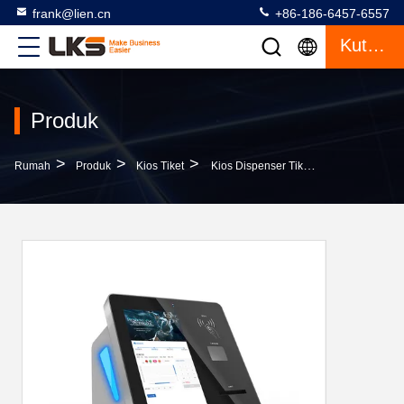
frank@lien.cn
+86-186-6457-6557
Kutipan
Produk
>
>
>
Rumah
Produk
Kios Tiket
Kios Dispenser Tiket, Mesin Tiket Antrian Dengan Layar Sentuh Android