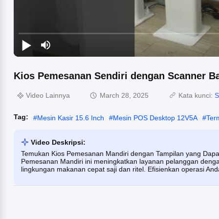
Kios Pemesanan Sendiri dengan Scanner Ba
Video Lainnya
March 28, 2025
Kata kunci:
S
Tag:
#
Mesin Kasir 15.6 Inch
#
Mesin POS Desktop 12V5A
#
Term
Video Deskripsi:
Temukan Kios Pemesanan Mandiri dengan Tampilan yang Dapat 
Pemesanan Mandiri ini meningkatkan layanan pelanggan dengan
lingkungan makanan cepat saji dan ritel. Efisienkan operasi An