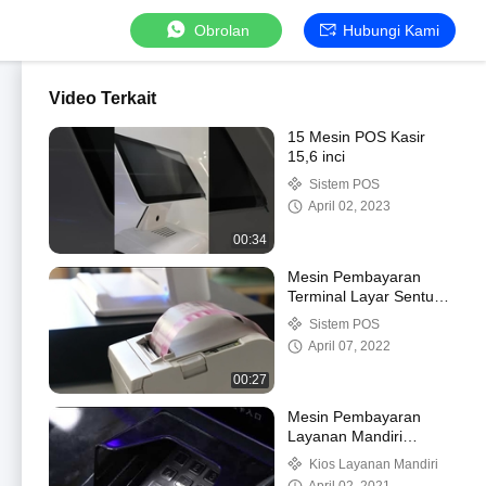
Obrolan
Hubungi Kami
Video Terkait
15 Mesin POS Kasir
15,6 inci
Sistem POS
April 02, 2023
00:34
Mesin Pembayaran
Terminal Layar Sentuh
15,6 Inci Semua Dalam
Sistem POS
Satu
April 07, 2022
00:27
Mesin Pembayaran
Layanan Mandiri
Android 15 Inci Untuk
Kios Layanan Mandiri
Hotel