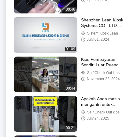
April 02, 2021
00:46
Shenzhen Lean Kiosk
Systems CO., LTD.
Pabrik
Sistem Kiosk Lean
July 01, 2024
01:09
Kios Pembayaran
Sendiri Luar Ruang
Self Check Out kios
November 22, 2024
00:44
Apakah Anda masih
mengantri untuk
membayar di pom
Self Check Out kios
bensin?
July 24, 2025
00:21