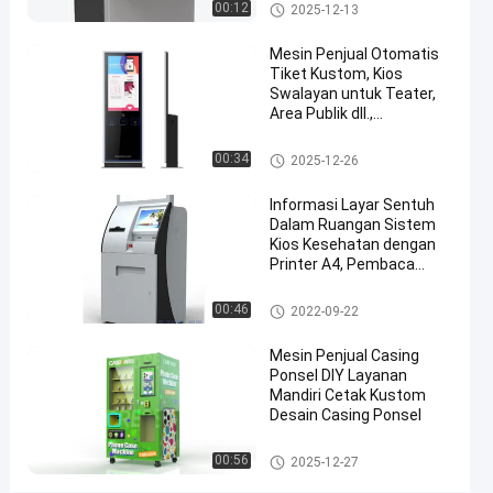
oleh LKS
Kios ATM
00:12
2025-12-13
dan
FDCA
Mesin Penjual Otomatis
Tiket Kustom, Kios
AS,
Swalayan untuk Teater,
Desain
Area Publik dll.,
Menyediakan Layanan
Elegan
Cepat & Hemat Biaya
Kios ATM
00:34
2025-12-26
oleh
LKS
Informasi Layar Sentuh
Dalam Ruangan Sistem
bicara
Kios Kesehatan dengan
Printer A4, Pembaca
2025-
9238
Kios
sekarang
Kartu
ATM
03-19
tampilan
Berbagi
Kios ATM
00:46
2022-09-22
#
Mesin Penjual Casing
mesin
Ponsel DIY Layanan
dispenser
Mandiri Cetak Kustom
Desain Casing Ponsel
tiket
#
layanan diri kios
00:56
mesin
2025-12-27
pengeluaran