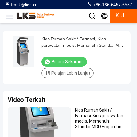
frank@lien.cn
+86-186-6457-6557
Kutipan
Kios Rumah Sakit / Farmasi, Kios
Kios
perawatan medis, Memenuhi Standar MDD
Rumah
Eropa dan FDCA AS, Desain Elegan oleh
Sakit
LKS
Bicara Sekarang
/
Pelajari Lebih Lanjut
Farmasi,
Kios
perawatan
Video Terkait
medis,
Memenuhi
Kios Rumah Sakit /
Farmasi, Kios perawatan
Standar
medis, Memenuhi
MDD
Standar MDD Eropa dan
FDCA AS, Desain Elegan
Eropa