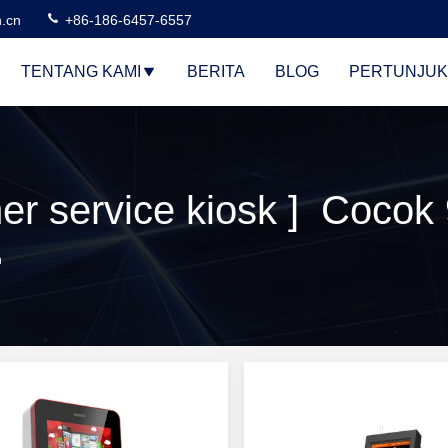
n.cn
+86-186-6457-6557
TENTANG KAMI
BERITA
BLOG
PERTUNJUK
er service kiosk ] Cocok
n