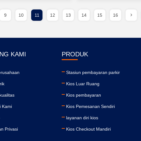
9
10
11
12
13
14
15
16
NG KAMI
PRODUK
Perusahaan
Stasiun pembayaran parkir
rik
Kios Luar Ruang
kualitas
Kios pembayaran
i Kami
Kios Pemesanan Sendiri
p
layanan diri kios
n Privasi
Kios Checkout Mandiri