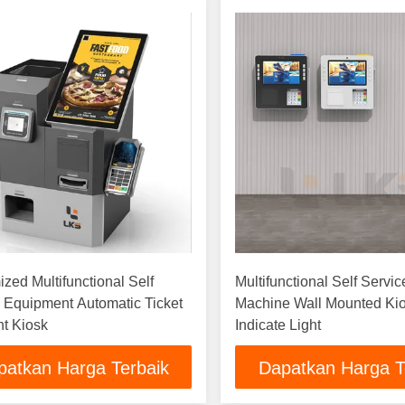
zed Multifunctional Self
Multifunctional Self Servi
 Equipment Automatic Ticket
Machine Wall Mounted Kio
t Kiosk
Indicate Light
patkan Harga Terbaik
Dapatkan Harga T