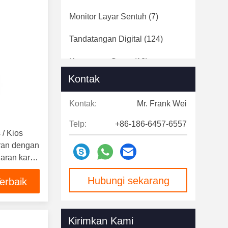
Monitor Layar Sentuh
(7)
Tandatangan Digital
(124)
Kecepatan Gates
(12)
Kontak
Kontak:
Mr. Frank Wei
Telp:
+86-186-6457-6557
 / Kios
ran dengan
aran kartu
 LKS
Hubungi sekarang
erbaik
Kirimkan Kami