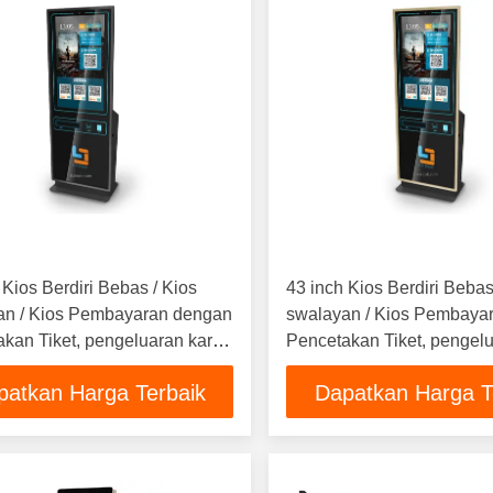
 Kios Berdiri Bebas / Kios
43 inch Kios Berdiri Bebas
an / Kios Pembayaran dengan
swalayan / Kios Pembaya
kan Tiket, pengeluaran kartu
Pencetakan Tiket, pengelu
ayaran tunai oleh LKS
& pembayaran tunai oleh
patkan Harga Terbaik
Dapatkan Harga T