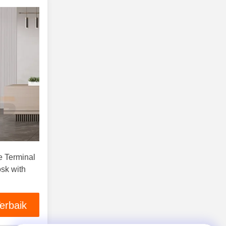
ce Terminal
sk with
erbaik