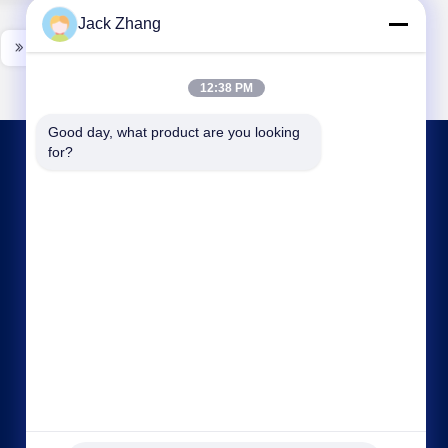
Jack Zhang
12:38 PM
Good day, what product are you looking 
for?
HUBUNGI KAMI
frank@lien.cn
+86-186-6457-6557
90-8 Jalan Dayang, Lantai 2, Komunitas Rentian,
Jalan Fuhai, Distrik Baoan, Shenzhen,
Guangdong, Tiongkok