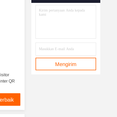
Mengirim
sitor
inter QR
erbaik