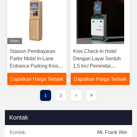
Video
Stasiun Pembayaran
Kios Check-In Hotel
Parkir Mobil In-Lane
Dengan Layar Sentuh
Entrance Parking Kiosk
1,5 Inci Pemindai
Dengan Layar Sentuh
Paspor Kartu Kunci
Dapatkan Harga Terbaik
Dapatkan Harga Terbaik
15 Inci Dan Interkom
Encoder
1
2
Kontak
Kontak:
Mr. Frank Wei