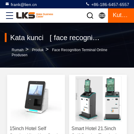
frank@lien.cn
+86-186-6457-6557
Kutipan
Kata kunci [ face recognition terminal ] Cocok 20 Produk
>
>
Rumah
Produk
Face Recognition Terminal Online
Produsen
15inch Hotel Self
Smart Hotel 21.5inch