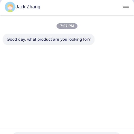
Jack Zhang
Mengirim
7:07 PM
Good day, what product are you looking for?
SHENZHEN LEAN KIOSK SYSTEMS CO.,
LTD.
frank@lien.cn
+86-186-6457-6557
90-8 Jalan Dayang, Lantai 2, Komunitas Rentian, Jalan
Fuhai, Distrik Baoan, Shenzhen, Guangdong, Tiongkok