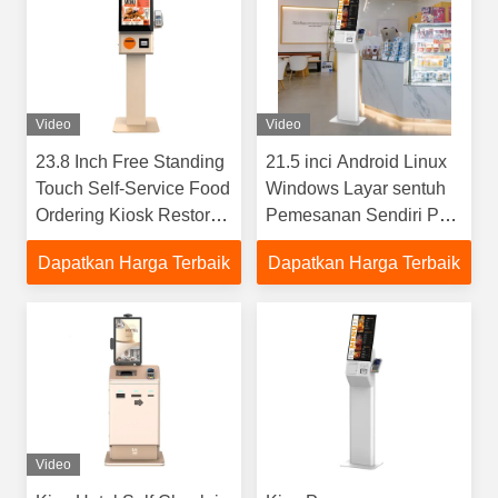
Video
Video
23.8 Inch Free Standing
21.5 inci Android Linux
Touch Self-Service Food
Windows Layar sentuh
Ordering Kiosk Restoran
Pemesanan Sendiri Pos
Indoor Terminal
Terminal Digital Self-
Dapatkan Harga Terbaik
Dapatkan Harga Terbaik
Pembayaran
service Payment Kiosk
Video