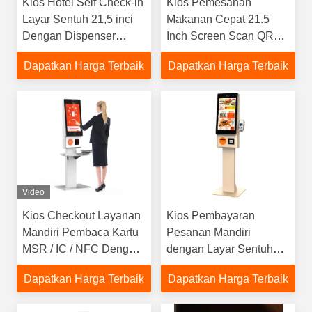
Kios Hotel Self Check-in
Kios Pemesanan
Layar Sentuh 21,5 inci
Makanan Cepat 21.5
Dengan Dispenser
Inch Screen Scan QR
Kunci Dan Pembaca
Code dan Pembayaran
Dapatkan Harga Terbaik
Dapatkan Harga Terbaik
Paspor
Kartu Kredit Didukung
Video
Kios Checkout Layanan
Kios Pembayaran
Mandiri Pembaca Kartu
Pesanan Mandiri
MSR / IC / NFC Dengan
dengan Layar Sentuh
Berbagai Fungsi
23,8 Inci dan
Dapatkan Harga Terbaik
Dapatkan Harga Terbaik
Pembayaran Kartu untuk
Restoran Cepat Saji