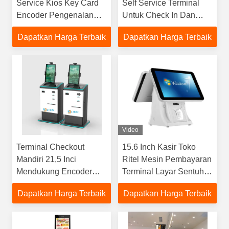
Service Kios Key Card
Self Service Terminal
Encoder Pengenalan
Untuk Check In Dan
Wajah
Check Out
Dapatkan Harga Terbaik
Dapatkan Harga Terbaik
Video
Terminal Checkout
15.6 Inch Kasir Toko
Mandiri 21,5 Inci
Ritel Mesin Pembayaran
Mendukung Encoder
Terminal Layar Sentuh
Kunci Pemindai Paspor
Semua Dalam Satu
Dapatkan Harga Terbaik
Dapatkan Harga Terbaik
Sistem Pos