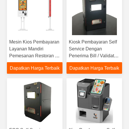
Mesin Kios Pembayaran
Kiosk Pembayaran Self
Layanan Mandiri
Service Dengan
Pemesanan Restoran 24
Penerima Bill / Validator
inci 32 Inch
Koin / Perubahan QR
Dapatkan Harga Terbaik
Dapatkan Harga Terbaik
Scanner Untuk Toko