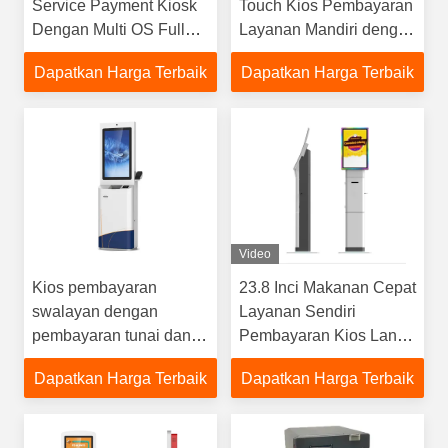
Service Payment Kiosk
Touch Kios Pembayaran
Dengan Multi OS Full
Layanan Mandiri dengan
Modular Hardware
Dispenser Tunai
Dapatkan Harga Terbaik
Dapatkan Harga Terbaik
Video
Kios pembayaran
23.8 Inci Makanan Cepat
swalayan dengan
Layanan Sendiri
pembayaran tunai dan
Pembayaran Kios Lantai
POS dispenser kartu
Stand Kios Layar Sentuh
Dapatkan Harga Terbaik
Dapatkan Harga Terbaik
Dengan POS Software