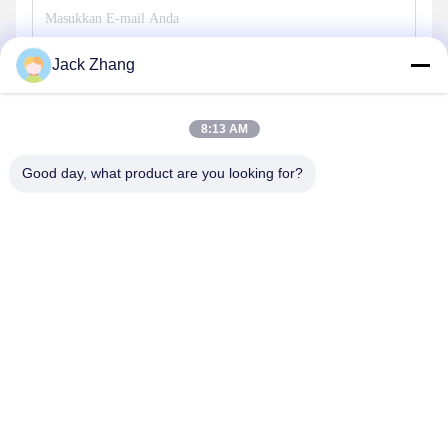
Jack Zhang
Mengirim
8:13 AM
Good day, what product are you looking for?
SHENZHEN LEAN KIOSK SYSTEMS CO.,
LTD.
frank@lien.cn
+852-59568712
90-8 Jalan Dayang, Lantai 2, Komunitas Rentian, Jalan
Fuhai, Distrik Baoan, Shenzhen, Guangdong, Tiongkok