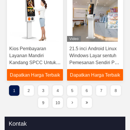
Video
Kios Pembayaran
21.5 inci Android Linux
Layanan Mandiri
Windows Layar sentuh
Kandang SPCC Untuk
Pemesanan Sendiri Pos
Mcdonald'S / KFC /
Terminal Digital Self-
Dapatkan Harga Terbaik
Dapatkan Harga Terbaik
Supermarket
service Payment Kiosk
1
2
3
4
5
6
7
8
9
10
Kontak