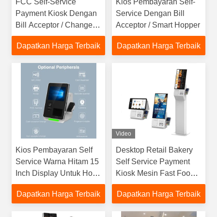
FCC Self-Service
Kios Pembayaran Self-
Payment Kiosk Dengan
Service Dengan Bill
Bill Acceptor / Change
Acceptor / Smart Hopper
Coin Validator / Smart
Dapatkan Harga Terbaik
Dapatkan Harga Terbaik
Hopper
Video
Kios Pembayaran Self
Desktop Retail Bakery
Service Warna Hitam 15
Self Service Payment
Inch Display Untuk Hotel
Kiosk Mesin Fast Food
Check In
Touch Screen Self
Dapatkan Harga Terbaik
Dapatkan Harga Terbaik
Checkout Kiosk