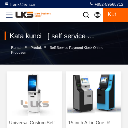
frank@lien.cn
+852-59568712
Kutipan
Kata kunci [ self service payment kiosk ] Cocok 120 Produk
>
>
Rumah
Produk
Self Service Payment Kiosk Online
Produsen
Universal Custom Self
15 inch All in One IR