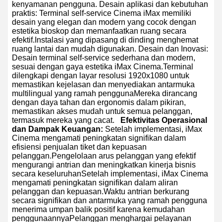
kenyamanan pengguna.
Desain aplikasi dan kebutuhan
praktis:
Terminal self-service Cinema iMax memiliki
desain yang elegan dan modern yang cocok dengan
estetika bioskop dan memanfaatkan ruang secara
efektif.Instalasi yang dipasang di dinding menghemat
ruang lantai dan mudah digunakan.
Desain dan Inovasi:
Desain terminal self-service sederhana dan modern,
sesuai dengan gaya estetika iMax Cinema.Terminal
dilengkapi dengan layar resolusi 1920x1080 untuk
memastikan kejelasan dan menyediakan antarmuka
multilingual yang ramah penggunaMereka dirancang
dengan daya tahan dan ergonomis dalam pikiran,
memastikan akses mudah untuk semua pelanggan,
termasuk mereka yang cacat.
Efektivitas Operasional
dan Dampak Keuangan:
Setelah implementasi, iMax
Cinema mengamati peningkatan signifikan dalam
efisiensi penjualan tiket dan kepuasan
pelanggan.Pengelolaan arus pelanggan yang efektif
mengurangi antrian dan meningkatkan kinerja bisnis
secara keseluruhanSetelah implementasi, iMax Cinema
mengamati peningkatan signifikan dalam aliran
pelanggan dan kepuasan.Waktu antrian berkurang
secara signifikan dan antarmuka yang ramah pengguna
menerima umpan balik positif karena kemudahan
penggunaannyaPelanggan menghargai pelayanan