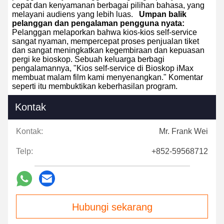
cepat dan kenyamanan berbagai pilihan bahasa, yang
melayani audiens yang lebih luas.
Umpan balik
pelanggan dan pengalaman pengguna nyata:
Pelanggan melaporkan bahwa kios-kios self-service
sangat nyaman, mempercepat proses penjualan tiket
dan sangat meningkatkan kegembiraan dan kepuasan
pergi ke bioskop.
Sebuah keluarga berbagi
pengalamannya, "Kios self-service di Bioskop iMax
membuat malam film kami menyenangkan." Komentar
seperti itu membuktikan keberhasilan program.
Kontak
Kontak:
Mr. Frank Wei
Telp:
+852-59568712
Hubungi sekarang