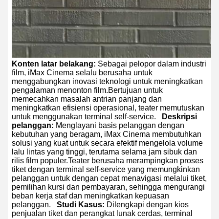
Konten latar belakang:
Sebagai pelopor dalam industri
film, iMax Cinema selalu berusaha untuk
menggabungkan inovasi teknologi untuk meningkatkan
pengalaman menonton film.Bertujuan untuk
memecahkan masalah antrian panjang dan
meningkatkan efisiensi operasional, teater memutuskan
untuk menggunakan terminal self-service.
Deskripsi
pelanggan:
Menglayani basis pelanggan dengan
kebutuhan yang beragam, iMax Cinema membutuhkan
solusi yang kuat untuk secara efektif mengelola volume
lalu lintas yang tinggi, terutama selama jam sibuk dan
rilis film populer.Teater berusaha merampingkan proses
tiket dengan terminal self-service yang memungkinkan
pelanggan untuk dengan cepat menavigasi melalui tiket,
pemilihan kursi dan pembayaran, sehingga mengurangi
beban kerja staf dan meningkatkan kepuasan
pelanggan.
Studi Kasus:
Dilengkapi dengan kios
penjualan tiket dan perangkat lunak cerdas, terminal