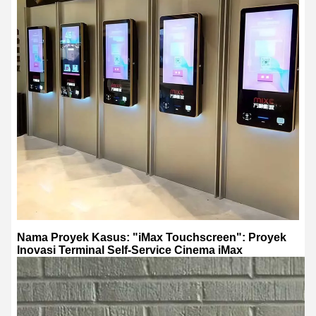
Nama Proyek Kasus: "iMax Touchscreen": Proyek
Inovasi Terminal Self-Service Cinema iMax