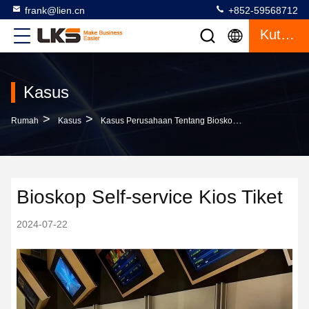
frank@lien.cn
+852-59568712
Kutipan
Kasus
>
>
Rumah
Kasus
Kasus Perusahaan Tentang Bioskop Self-Service Kios Tiket
Bioskop Self-service Kios Tiket
2024-07-22