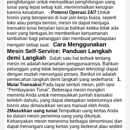
penghitungan untuk memastikan penghitungan uang
tunai yang tepat setiap kali, meminimalkan kerugian
karena kesalahan.
- Potensi Operasi 24/7:
Untuk
bisnis yang beroperasi di luar jam kerja biasa, seperti
toko atau pompa bensin, mesin ini dapat menjaga
transaksi tunai berjalan lancar bahkan ketika tidak ada
kasir yang bertugas.Ini memberikan kenyamanan
tambahan bagi pelanggan dan membuat pendapatan
Cara Menggunakan
mengalir setiap saat.
Mesin Self-Service: Panduan Langkah
demi Langkah
Salah satu hal terbaik tentang
mesin ini adalah keramahan penggunaannya. Bahkan
pelanggan yang tidak berpengalaman teknologi dapat
dengan mudah menavigasi proses. Berikut ini adalah
pemecahan langkah demi langkah yang sederhana:
1.
Mulai Transaksi:
Pada layar sentuh mesin, pilih opsi
"Pembayaran Tunai". Beberapa mesin mungkin
meminta Anda untuk memasukkan jumlah transaksi
terlebih dahulu, yang dapat ditetapkan sebelumnya oleh
bisnis atau dimasukkan secara manual oleh Anda.
2Masukkan uang tunai:
Tempatkan uang kertas Anda
ke dalam mesin penerima uang yang ditunjuk.
Kebanyakan mesin menerima berbagai denominasi dan
dapat menangani uang kertas yang berkerut atau sedikit