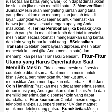
rusak (dalam batas yang wajar).Koin dapat dimasukkan
ke slot koin jika mesin memiliki satu.
3. Memverifikasi
Jumlah:
Mesin akan menghitung jumlah uang tunai
yang dimasukkan dan menampilkan jumlah total di
layar. Luangkan waktu sejenak untuk memastikan
bahwa jumlahnya sesuai dengan apa yang Anda
masukkan.
4. Terima Perubahan (jika berlaku):
Jika
jumlah yang Anda masukkan lebih dari total transaksi,
mesin akan secara otomatis mengeluarkan uang kertas
dan koin yang benar ke baki uang.
5Selesaikan
Transaksi:
Setelah pembayaran diproses, mesin akan
mencetak kuitansi (jika Anda memilih satu) dan
Fitur-Fitur
menampilkan pesan "Transaksi Selesai".
Utama yang Harus Diperhatikan Saat
Memilih Mesin
Tidak semua mesin self-service
countertop dibuat sama. Saat memilih mesin untuk
bisnis Anda, pertimbangkan fitur berikut untuk
memastikan Anda mendapatkan nilai terbaik:
Bill dan
Coin Handling:
Pastikan mesin dapat menerima semua
denominasi yang Anda gunakan dalam bisnis Anda dan
memiliki penerima dan dispenser koin yang dapat
diandalkan.
Fitur keamanan:
Carilah mesin dengan
teknologi anti-palsu, seperti sensor UV dan magnet,
untuk mendeteksi uang palsu.
Konektivitas:
Mesin