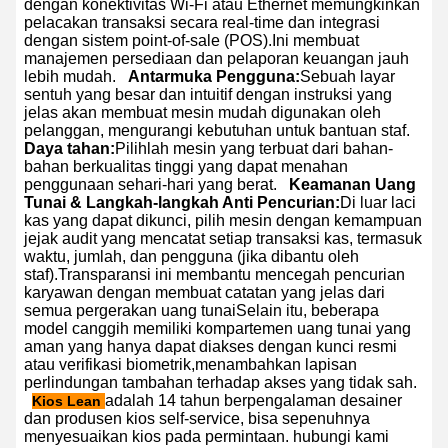
dengan konektivitas Wi-Fi atau Ethernet memungkinkan
pelacakan transaksi secara real-time dan integrasi
dengan sistem point-of-sale (POS).Ini membuat
manajemen persediaan dan pelaporan keuangan jauh
lebih mudah.
Antarmuka Pengguna:
Sebuah layar
sentuh yang besar dan intuitif dengan instruksi yang
jelas akan membuat mesin mudah digunakan oleh
pelanggan, mengurangi kebutuhan untuk bantuan staf.
Daya tahan:
Pilihlah mesin yang terbuat dari bahan-
bahan berkualitas tinggi yang dapat menahan
penggunaan sehari-hari yang berat.
Keamanan Uang
Tunai & Langkah-langkah Anti Pencurian:
Di luar laci
kas yang dapat dikunci, pilih mesin dengan kemampuan
jejak audit yang mencatat setiap transaksi kas, termasuk
waktu, jumlah, dan pengguna (jika dibantu oleh
staf).Transparansi ini membantu mencegah pencurian
karyawan dengan membuat catatan yang jelas dari
semua pergerakan uang tunaiSelain itu, beberapa
model canggih memiliki kompartemen uang tunai yang
aman yang hanya dapat diakses dengan kunci resmi
atau verifikasi biometrik,menambahkan lapisan
perlindungan tambahan terhadap akses yang tidak sah.
adalah 14 tahun berpengalaman desainer
Kios Lean
dan produsen kios self-service, bisa sepenuhnya
menyesuaikan kios pada permintaan. hubungi kami