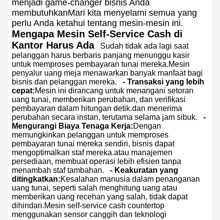
menjadi game-changer bisnis Anda
membutuhkanMari kita menyelami semua yang
perlu Anda ketahui tentang mesin-mesin ini.
Mengapa Mesin Self-Service Cash di
Kantor Harus Ada
Sudah tidak ada lagi saat
pelanggan harus berbaris panjang menunggu kasir
untuk memproses pembayaran tunai mereka.Mesin
penyalur uang meja menawarkan banyak manfaat bagi
bisnis dan pelanggan mereka.
- Transaksi yang lebih
cepat:
Mesin ini dirancang untuk menangani setoran
uang tunai, memberikan perubahan, dan verifikasi
pembayaran dalam hitungan detik.dan menerima
perubahan secara instan, terutama selama jam sibuk.
-
Mengurangi Biaya Tenaga Kerja:
Dengan
memungkinkan pelanggan untuk memproses
pembayaran tunai mereka sendiri, bisnis dapat
mengoptimalkan staf mereka.atau manajemen
persediaan, membuat operasi lebih efisien tanpa
menambah staf tambahan.
- Keakuratan yang
ditingkatkan:
Kesalahan manusia dalam penanganan
uang tunai, seperti salah menghitung uang atau
memberikan uang recehan yang salah, tidak dapat
dihindari.Mesin self-service cash countertop
menggunakan sensor canggih dan teknologi