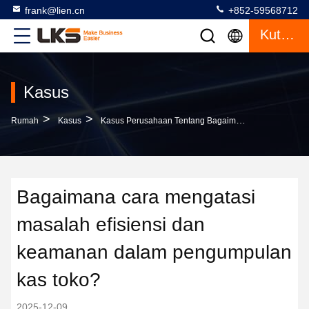
frank@lien.cn
+852-59568712
Kutipan
Kasus
>
>
Rumah
Kasus
Kasus Perusahaan Tentang Bagaimana Cara Mengatasi Masalah Efisiensi Dan Keamanan Dalam Pengumpulan Kas Toko?
Bagaimana cara mengatasi
masalah efisiensi dan
keamanan dalam pengumpulan
kas toko?
2025-12-09