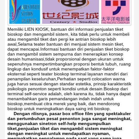
Memiliki LIEN KIOSK, bantuan diri informasi penjualan tiket
bioskop dan mengambil sistem, kita tidak perlu untuk membeli
atau mengambil tiket dan pergi ke antrian bioskop lebih
awal,Selama teater bantuan diri menjual sistem mesin tiket,
dapat mencapai.Informasi bantuan diri penjualan tiket bioskop
dan mengambil sistem sempurna dan menerapkan konsep
desain humanisasi,tidak proporsional dengan ukuran untuk
sepenuhnya mempertimbangkan proporsi bentuk tubuh, ruang
lingkup dan kondusif untuk menempatkan faktor-faktor
eksternal seperti teater bioskop terminal layanan mandiri dari
penampilan keseluruhan,Perhatian seperti colocation warna
juga harus sesuai dengan standar estetika, prinsip karakteristik
psikologis penonton seperti kondisi untuk desain.Bioskop dari
terminal self-service adalah, oleh karena itu, tidak hanya dapat
menambahkan garis pemandangan indah indah untuk
bioskop,membuat citra merek yang baik, dan mendorong
bioskop untuk meningkatkan daya saing inti bioskop.
Dengan rilisnya, pasar box office film yang spektakuler
dan pertumbuhan pesat penonton juga sangat meningkat,
menggunakan sinetron self-help mengumpulkan
tiket,penjualan tiket dan mengambil sistem meningkat
dengan meningkat untuk mendapatkan nyaman,
meningkatkan pengalaman pada saat yang sama juga