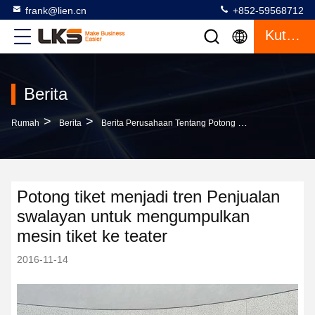
frank@lien.cn
+852-59568712
Kutipan
Berita
>
>
Rumah
Berita
Berita Perusahaan Tentang Potong Tiket Menjadi Tren Penjualan Swalayan Untuk Mengumpulkan Mesin Tiket Ke Teater
Potong tiket menjadi tren Penjualan
swalayan untuk mengumpulkan
mesin tiket ke teater
2016-11-14