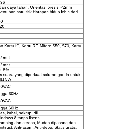
096
i dan daya tahan, Orientasi presisi <2mm
entuhan satu titik Harapan hidup lebih dari
00
720
 Kartu IC, Kartu RF, Mifare S50, S70, Kartu
 / mnt
 / mnt
 ± 5%
s suara yang diperkuat saluran ganda untuk
 8Ω 5W
40VAC
ngga 60Hz
40VAC
ngga 60Hz
s, kabel, sekrup, dll.
ndows 8 tanpa lisensi
ramping dan cerdas; Mudah dipasang dan
tirust, Anti-asam, Anti-debu, Statis gratis,