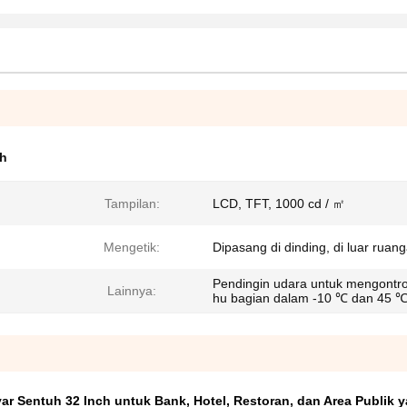
uh
Tampilan:
LCD, TFT, 1000 cd / ㎡
Mengetik:
Dipasang di dinding, di luar ruan
Pendingin udara untuk mengontro
Lainnya:
hu bagian dalam -10 ℃ dan 45 
r Sentuh 32 Inch untuk Bank, Hotel, Restoran, dan Area Publik 