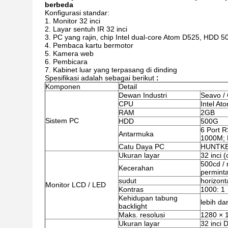
berbeda
Konfigurasi standar:
Monitor 32 inci
Layar sentuh IR 32 inci
PC yang rajin, chip Intel dual-core Atom D525, HDD
Pembaca kartu bermotor
Kamera web
Pembicara
Kabinet luar yang terpasang di dinding
Spesifikasi
adalah sebagai berikut
:
Komponen
Detail
Dewan Industri
Seavo /
CPU
Intel At
RAM
2GB
Sistem PC
HDD
500G
6 Port R
Antarmuka
1000M; 
Catu Daya PC
HUNTKEY
Ukuran layar
32 inci (
500cd / 
Kecerahan
permint
sudut
horizonta
Monitor LCD / LED
Kontras
1000: 1
Kehidupan tabung
lebih da
backlight
Maks. resolusi
1280 × 
Ukuran layar
32 inci 