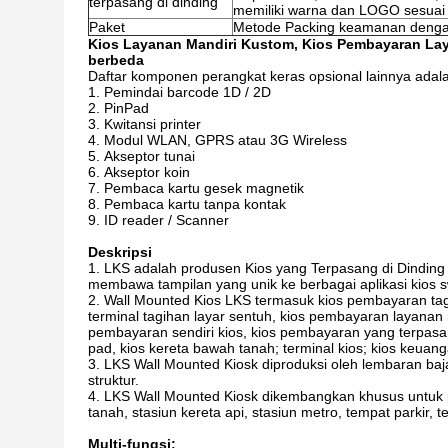
terpasang di dinding
memiliki warna dan LOGO sesuai
Paket
Metode Packing keamanan denga
Kios Layanan Mandiri Kustom, Kios Pembayaran Laya
berbeda
Daftar komponen perangkat keras opsional lainnya adala
Pemindai barcode 1D / 2D
PinPad
Kwitansi printer
Modul WLAN, GPRS atau 3G Wireless
Akseptor tunai
Akseptor koin
Pembaca kartu gesek magnetik
Pembaca kartu tanpa kontak
ID reader / Scanner
Deskripsi
LKS adalah produsen Kios yang Terpasang di Dinding 
membawa tampilan yang unik ke berbagai aplikasi kios sw
Wall Mounted Kios LKS termasuk kios pembayaran tagi
terminal tagihan layar sentuh, kios pembayaran layanan 
pembayaran sendiri kios, kios pembayaran yang terpasan
pad, kios kereta bawah tanah; terminal kios; kios keuanga
LKS Wall Mounted Kiosk diproduksi oleh lembaran ba
struktur.
LKS Wall Mounted Kiosk dikembangkan khusus untuk 
tanah, stasiun kereta api, stasiun metro, tempat parkir, te
Multi-fungsi: