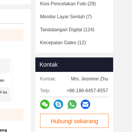
Kios Pencetakan Foto
(29)
Monitor Layar Sentuh
(7)
Tandatangan Digital
(124)
Kecepatan Gates
(12)
Kontak
Kontak:
Mrs. Jesmine Zhu
gan
Telp:
+86-186-6457-6557
l su
℃
Hubungi sekarang
yang