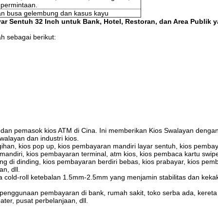
 permintaan.
n busa gelembung dan kasus kayu
r Sentuh 32 Inch untuk Bank, Hotel, Restoran, dan Area Publik 
h sebagai berikut:
dan pemasok kios ATM di Cina. Ini memberikan Kios Swalayan dengan 
alayan dan industri kios.
han, kios pop up, kios pembayaran mandiri layar sentuh, kios pemba
mandiri, kios pembayaran terminal, atm kios, kios pembaca kartu swipe
g di dinding, kios pembayaran berdiri bebas, kios prabayar, kios pem
n, dll.
ja cold-roll ketebalan 1.5mm-2.5mm yang menjamin stabilitas dan kek
penggunaan pembayaran di bank, rumah sakit, toko serba ada, keret
ater, pusat perbelanjaan, dll.