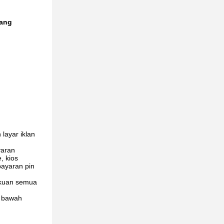
yang
layar iklan
yaran
, kios
bayaran pin
akuan semua
a bawah