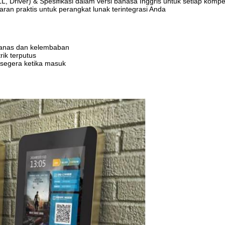
river) & Spesifikasi dalam versi bahasa Inggris untuk setiap komp
ran praktis untuk perangkat lunak terintegrasi Anda
 panas dan kelembaban
rik terputus
 segera ketika masuk