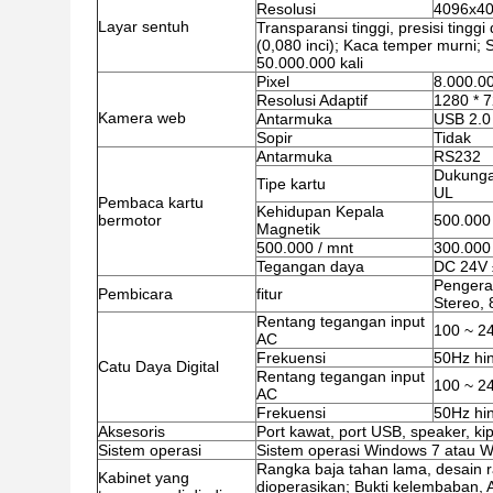
Resolusi
4096x4
Layar sentuh
Transparansi tinggi, presisi tingg
(0,080 inci); Kaca temper murni; S
50.000.000 kali
Pixel
8.000.0
Resolusi Adaptif
1280 * 
Kamera web
Antarmuka
USB 2.0
Sopir
Tidak
Antarmuka
RS232
Dukungan
Tipe kartu
UL
Pembaca kartu
Kehidupan Kepala
bermotor
500.000
Magnetik
500.000 / mnt
300.000
Tegangan daya
DC 24V
Pengera
Pembicara
fitur
Stereo,
Rentang tegangan input
100 ~ 2
AC
Frekuensi
50Hz hi
Catu Daya Digital
Rentang tegangan input
100 ~ 2
AC
Frekuensi
50Hz hi
Aksesoris
Port kawat, port USB, speaker, kipa
Sistem operasi
Sistem operasi Windows 7 atau Wi
Rangka baja tahan lama, desain 
Kabinet yang
dioperasikan; Bukti kelembaban, An