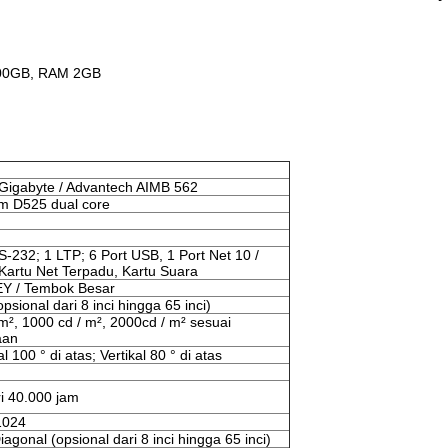
 500GB, RAM 2GB
 Gigabyte / Advantech AIMB 562
om D525 dual core
S-232; 1 LTP; 6 Port USB, 1 Port Net 10 /
Kartu Net Terpadu, Kartu Suara
 / Tembok Besar
opsional dari 8 inci hingga 65 inci)
m², 1000 cd / m², 2000cd / m² sesuai
aan
l 100 ° di atas; Vertikal 80 ° di atas
ri 40.000 jam
1024
Diagonal (opsional dari 8 inci hingga 65 inci)