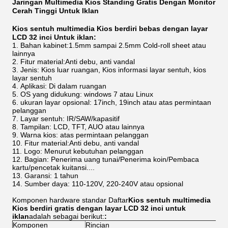
Jaringan Multimedia Kios Standing Gratis Dengan Monitor
Cerah Tinggi Untuk Iklan
Kios sentuh multimedia Kios berdiri bebas dengan layar
LCD 32 inci Untuk iklan:
Bahan kabinet:1.5mm sampai 2.5mm Cold-roll sheet atau
lainnya
Fitur material:Anti debu, anti vandal
Jenis: Kios luar ruangan, Kios informasi layar sentuh, kios
layar sentuh
Aplikasi: Di dalam ruangan
OS yang didukung: windows 7 atau Linux
ukuran layar opsional: 17inch, 19inch atau atas permintaan
pelanggan
Layar sentuh: IR/SAW/kapasitif
Tampilan: LCD, TFT, AUO atau lainnya
Warna kios: atas permintaan pelanggan
Fitur material:Anti debu, anti vandal
Logo: Menurut kebutuhan pelanggan
Bagian: Penerima uang tunai/Penerima koin/Pembaca
kartu/pencetak kuitansi....
Garansi: 1 tahun
Sumber daya: 110-120V, 220-240V atau opsional
Komponen hardware standar Daftar
Kios sentuh multimedia
Kios berdiri gratis dengan layar LCD 32 inci untuk
iklan
adalah sebagai berikut:
:
Komponen
Rincian