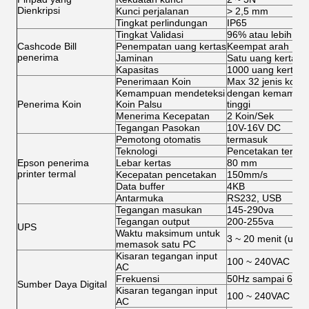
Dienkripsi
Kunci perjalanan
> 2,5 mm
Tingkat perlindungan
IP65
Tingkat Validasi
96% atau lebih
Cashcode Bill
Penempatan uang kertas
Keempat arah
penerima
Jaminan
Satu uang kertas
Kapasitas
1000 uang kertas
Penerimaan Koin
Max 32 jenis koin,
Kemampuan mendeteksi
dengan kemampuan
Penerima Koin
Koin Palsu
tinggi
Menerima Kecepatan
2 Koin/Sek
Tegangan Pasokan
10V-16V DC
Pemotong otomatis
termasuk
Teknologi
Pencetakan termal
Epson penerima
Lebar kertas
80 mm
printer termal
Kecepatan pencetakan
150mm/s
Data buffer
4KB
Antarmuka
RS232, USB
Tegangan masukan
145-290va
Tegangan output
200-255va
UPS
Waktu maksimum untuk
3 ~ 20 menit (untu
memasok satu PC
Kisaran tegangan input
100 ~ 240VAC
AC
Frekuensi
50Hz sampai 60H
Sumber Daya Digital
Kisaran tegangan input
100 ~ 240VAC
AC