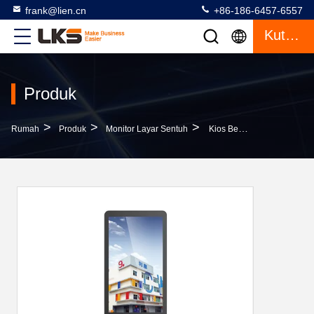
frank@lien.cn
+86-186-6457-6557
Kutipan
Produk
>
>
>
Rumah
Produk
Monitor Layar Sentuh
Kios Berdiri Bebas Jaringan Multimedia Dengan Monitor Cerah Tinggi Untuk Kios Iklan