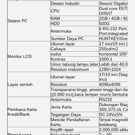
Dewan Industri
Seavo/ Gigabyte/
Dual core E5700/G
CPU
I3/I5/I7
RAM
2GB / 4GB / 8GB
Sistem PC
HDD
500G
6 RS-232 Port;1 L
Antarmuka
Port;Integrated N
Sumber Daya PC
HUNTKEY/Great W
Ukuran layar
17 inci/19 inci (ops
Cahaya
250cd/m2
sudut
horizontal 100° di a
Monitor LCD
Kontras
1000:1
Umur tabung lampu latar
Lebih dari 40.000 
Resolusi maksimum
1280×1024
17/19 inci Diagonal
Ukuran layar
inci)
Layar sentuh
Resolusi
4096x4096
Transparansi tinggi, presisi tinggi dan daya 
((0.080 inci);kaca temper murni;Sentuhan tit
Antarmuka
RS232
Dukungan Magcard,
Jenis Kartu
Pembaca Kartu
S50,S70,UL Card
Kredit/Bank
Tegangan Daya
DC 24V±5%
Metode Pendaftaran
Sinyal magnetik, si
Kartu
belakang
Keylift~span
2,000,000 siklus
Pinpad yang
Kekuatan kunci
2 ~ 3N