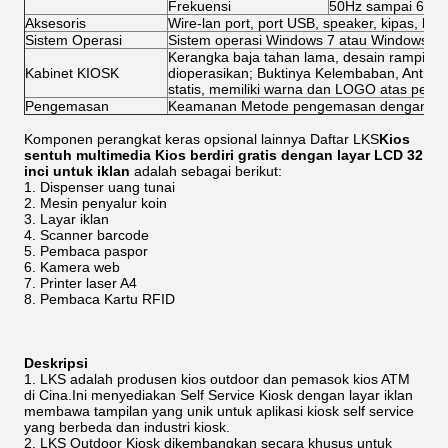
Frekuensi
50Hz sampai 60H
Aksesoris
Wire-lan port, port USB, speaker, kipas, kabel
Sistem Operasi
Sistem operasi Windows 7 atau Windows XP 
Kerangka baja tahan lama, desain ramping
Kabinet KIOSK
dioperasikan; Buktinya Kelembaban, Antirust
statis, memiliki warna dan LOGO atas permi
Pengemasan
Keamanan Metode pengemasan dengan bus
Komponen perangkat keras opsional lainnya Daftar LKS
Kios
sentuh multimedia Kios berdiri gratis dengan layar LCD 32
inci untuk iklan
adalah sebagai berikut:
Dispenser uang tunai
Mesin penyalur koin
Layar iklan
Scanner barcode
Pembaca paspor
Kamera web
Printer laser A4
Pembaca Kartu RFID
Deskripsi
LKS adalah produsen kios outdoor dan pemasok kios ATM
di Cina.Ini menyediakan Self Service Kiosk dengan layar iklan
membawa tampilan yang unik untuk aplikasi kiosk self service
yang berbeda dan industri kiosk.
LKS Outdoor Kiosk dikembangkan secara khusus untuk