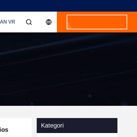
AN VR
Kategori
ios