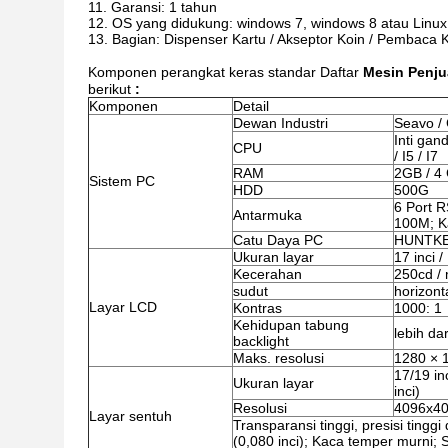
Garansi: 1 tahun
OS yang didukung: windows 7, windows 8 atau Linux
Bagian: Dispenser Kartu / Akseptor Koin / Pembaca K
Komponen perangkat keras standar Daftar
Mesin Penju
berikut
:
Komponen
Detail
Dewan Industri
Seavo /
Inti gan
CPU
/ I5 / I7
RAM
2GB / 4
Sistem PC
HDD
500G
6 Port R
Antarmuka
100M; K
Catu Daya PC
HUNTKEY
Ukuran layar
17 inci /
Kecerahan
250cd /
sudut
horizonta
Layar LCD
Kontras
1000: 1
Kehidupan tabung
lebih da
backlight
Maks. resolusi
1280 × 
17/19 in
Ukuran layar
inci)
Resolusi
4096x4
Layar sentuh
Transparansi tinggi, presisi tingg
(0,080 inci); Kaca temper murni; S