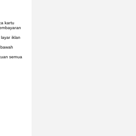
ca kartu
 pembayaran
layar iklan
a bawah
akuan semua