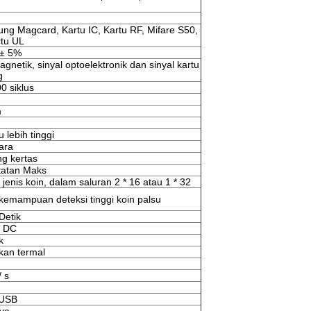
ng Magcard, Kartu IC, Kartu RF, Mifare S50,
rtu UL
 ± 5%
agnetik, sinyal optoelektronik dan sinyal kartu
g
0 siklus
m
 lebih tinggi
ara
g kertas
tatan Maks
jenis koin, dalam saluran 2 * 16 atau 1 * 32
kemampuan deteksi tinggi koin palsu
Detik
V DC
k
kan termal
 s
 USB