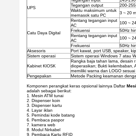
Tegangan input
145-290
Tegangan output
200-255
UPS
Waktu maksimum untuk
3 ~ 20 m
memasok satu PC
Rentang tegangan input
100 ~ 2
AC
Frekuensi
50Hz hi
Catu Daya Digital
Rentang tegangan input
100 ~ 2
AC
Frekuensi
50Hz hi
Aksesoris
Port kawat, port USB, speaker, kipa
Sistem operasi
Sistem operasi Windows 7 atau W
Rangka baja tahan lama, desain 
Kabinet KIOSK
dioperasikan; Bukti kelembaban, An
memiliki warna dan LOGO sesuai
Pengepakan
Metode Packing keamanan denga
Komponen perangkat keras opsional lainnya Daftar
Mesi
adalah sebagai berikut:
Mesin ATM tunai
Dispenser koin
Dispenser kartu
Layar iklan
Pemindai kode batang
Pembaca paspor
kamera web
Modul Nirkabel
Pembaca Kartu RFID