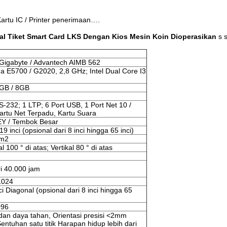
artu IC / Printer penerimaan….
al Tiket Smart Card LKS Dengan Kios Mesin Koin Dioperasikan
s 
 Gigabyte / Advantech AIMB 562
da E5700 / G2020, 2,8 GHz; Intel Dual Core I3
 GB / 8GB
S-232; 1 LTP; 6 Port USB, 1 Port Net 10 /
artu Net Terpadu, Kartu Suara
 / Tembok Besar
 19 inci (opsional dari 8 inci hingga 65 inci)
 m2
l 100 ° di atas; Vertikal 80 ° di atas
ri 40.000 jam
1024
ci Diagonal (opsional dari 8 inci hingga 65
096
i dan daya tahan, Orientasi presisi <2mm
entuhan satu titik Harapan hidup lebih dari