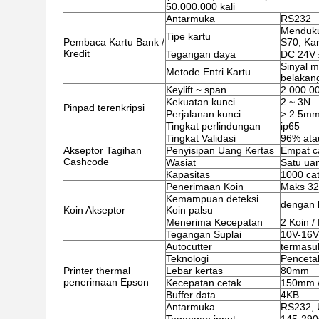
50.000.000 kali
Antarmuka
RS232
Menduku
Tipe kartu
Pembaca Kartu Bank /
S70, Ka
Kredit
Tegangan daya
DC 24V
Sinyal m
Metode Entri Kartu
belakan
Keylift ~ span
2.000.00
Kekuatan kunci
2 ~ 3N
Pinpad terenkripsi
Perjalanan kunci
> 2.5m
Tingkat perlindungan
ip65
Tingkat Validasi
96% atau
Akseptor Tagihan
Penyisipan Uang Kertas
Empat c
Cashcode
Wasiat
Satu uan
Kapasitas
1000 ca
Penerimaan Koin
Maks 32 
Kemampuan deteksi
dengan 
Koin Akseptor
Koin palsu
Menerima Kecepatan
2 Koin / 
Tegangan Suplai
10V-16
Autocutter
termasu
Teknologi
Penceta
Printer thermal
Lebar kertas
80mm
penerimaan Epson
Kecepatan cetak
150mm /
Buffer data
4KB
Antarmuka
RS232,