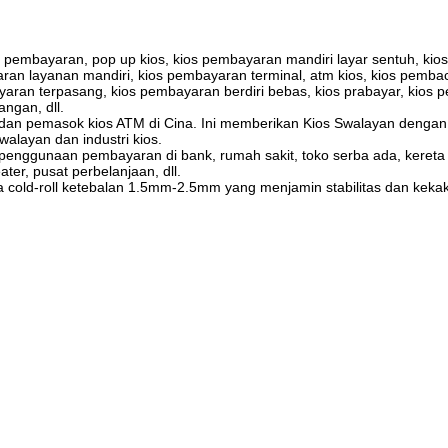
 pembayaran, pop up kios, kios pembayaran mandiri layar sentuh, kios
ran layanan mandiri, kios pembayaran terminal, atm kios, kios pemba
ayaran terpasang, kios pembayaran berdiri bebas, kios prabayar, kios
angan, dll.
 dan pemasok kios ATM di Cina. Ini memberikan Kios Swalayan dengan 
alayan dan industri kios.
penggunaan pembayaran di bank, rumah sakit, toko serba ada, keret
ater, pusat perbelanjaan, dll.
ja cold-roll ketebalan 1.5mm-2.5mm yang menjamin stabilitas dan kek