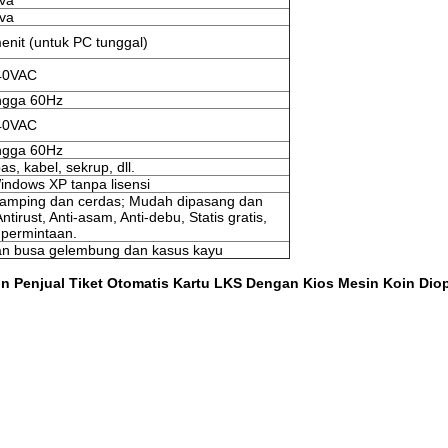
va
va
enit (untuk PC tunggal)
40VAC
ngga 60Hz
40VAC
ngga 60Hz
s, kabel, sekrup, dll.
indows XP tanpa lisensi
ramping dan cerdas; Mudah dipasang dan
tirust, Anti-asam, Anti-debu, Statis gratis,
 permintaan.
n busa gelembung dan kasus kayu
n Penjual Tiket Otomatis Kartu LKS Dengan Kios Mesin Koin Dio