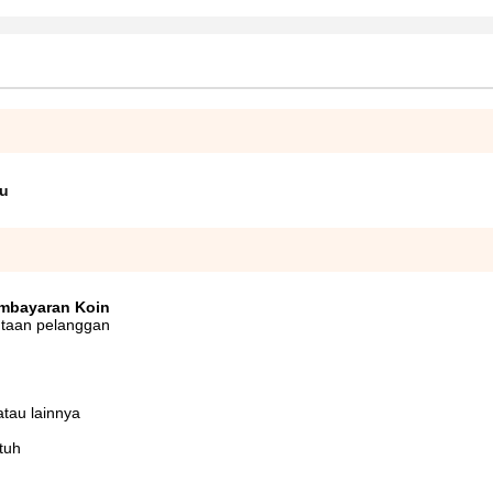
tu
Pembayaran Koin
intaan pelanggan
tau lainnya
tuh