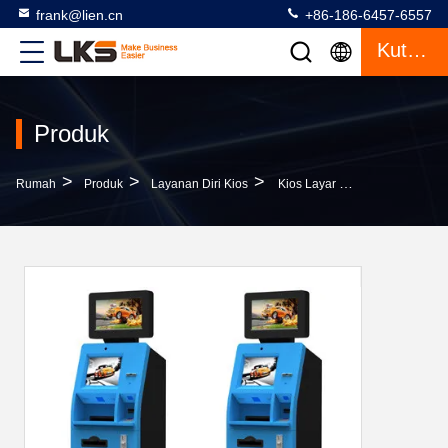
frank@lien.cn
+86-186-6457-6557
Kutipan
Produk
>
>
>
Rumah
Produk
Layanan Diri Kios
Kios Layar Ganda Dengan Printer Thermal. Kios Periklanan, Kios ATM, Desain Elegan & Kustom, Hasilkan Lebih Banyak Dengan LKS Kios