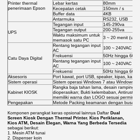
Printer thermal
Lebar kertas
80mm
penerimaan Epson
Kecepatan cetak
150mm / s
Buffer data
4KB
Antarmuka
RS232, USB
Tegangan input
145-290va
Tegangan output
200-255va
UPS
Waktu maksimum untuk
3 ~ 20 menit (untu
memasok satu PC
Rentang tegangan input
100 ~ 240VAC
AC
Frekuensi
50Hz hingga 60Hz
Catu Daya Digital
Rentang tegangan input
100 ~ 240VAC
AC
Frekuensi
50Hz hingga 60Hz
Aksesoris
Port kawat, port USB, speaker, kipas, kabel, 
Sistem operasi
Sistem operasi Windows 7 atau Windows XP 
Rangka baja tahan lama, desain ramping d
Kabinet KIOSK
dioperasikan; Bukti kelembaban, Antirust, Ant
memiliki warna dan LOGO sesuai permintaa
Pengepakan
Metode Packing keamanan dengan busa ge
Komponen perangkat keras opsional lainnya Daftar
Dual
Screen Kiosk Dengan Thermal Printer. Kios Periklanan,
Kios ATM, Desain Elegan, Warna Yang Berbeda Tersedia
sebagai berikut:
Mesin ATM tunai
Dispenser koin