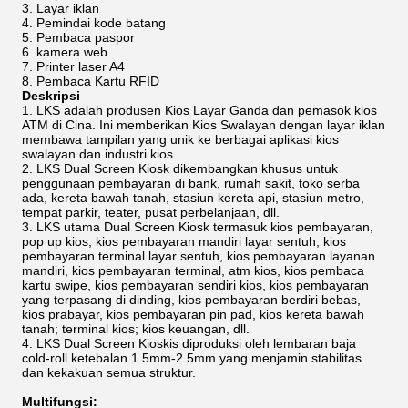
Layar iklan
Pemindai kode batang
Pembaca paspor
kamera web
Printer laser A4
Pembaca Kartu RFID
Deskripsi
LKS adalah produsen Kios Layar Ganda dan pemasok kios
ATM di Cina. Ini memberikan Kios Swalayan dengan layar iklan
membawa tampilan yang unik ke berbagai aplikasi kios
swalayan dan industri kios.
LKS Dual Screen Kiosk dikembangkan khusus untuk
penggunaan pembayaran di bank, rumah sakit, toko serba
ada, kereta bawah tanah, stasiun kereta api, stasiun metro,
tempat parkir, teater, pusat perbelanjaan, dll.
LKS utama Dual Screen Kiosk termasuk kios pembayaran,
pop up kios, kios pembayaran mandiri layar sentuh, kios
pembayaran terminal layar sentuh, kios pembayaran layanan
mandiri, kios pembayaran terminal, atm kios, kios pembaca
kartu swipe, kios pembayaran sendiri kios, kios pembayaran
yang terpasang di dinding, kios pembayaran berdiri bebas,
kios prabayar, kios pembayaran pin pad, kios kereta bawah
tanah; terminal kios; kios keuangan, dll.
LKS Dual Screen Kioskis diproduksi oleh lembaran baja
cold-roll ketebalan 1.5mm-2.5mm yang menjamin stabilitas
dan kekakuan semua struktur.
Multifungsi: