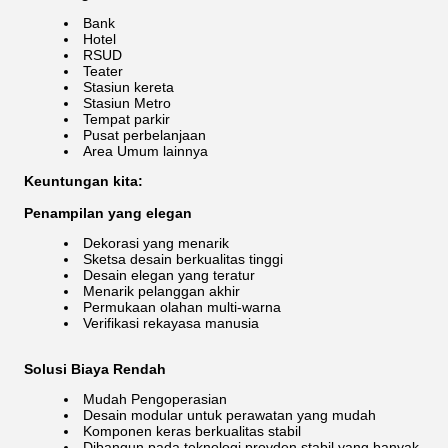
Bank
Hotel
RSUD
Teater
Stasiun kereta
Stasiun Metro
Tempat parkir
Pusat perbelanjaan
Area Umum lainnya
Keuntungan kita:
Penampilan yang elegan
Dekorasi yang menarik
Sketsa desain berkualitas tinggi
Desain elegan yang teratur
Menarik pelanggan akhir
Permukaan olahan multi-warna
Verifikasi rekayasa manusia
Solusi Biaya Rendah
Mudah Pengoperasian
Desain modular untuk perawatan yang mudah
Komponen keras berkualitas stabil
Dibangun pada teknologi provden stabil yang banyak