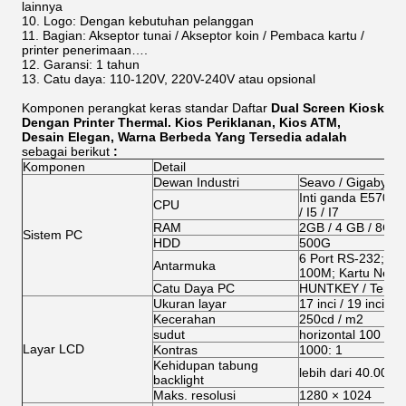
lainnya
Logo: Dengan kebutuhan pelanggan
Bagian: Akseptor tunai / Akseptor koin / Pembaca kartu /
printer penerimaan….
Garansi: 1 tahun
Catu daya: 110-120V, 220V-240V atau opsional
Komponen perangkat keras standar Daftar
Dual Screen Kiosk
Dengan Printer Thermal. Kios Periklanan, Kios ATM,
Desain Elegan, Warna Berbeda Yang Tersedia adalah
sebagai berikut
:
Komponen
Detail
Dewan Industri
Seavo / Gigabyte 
Inti ganda E5700 /
CPU
/ I5 / I7
RAM
2GB / 4 GB / 8GB
Sistem PC
HDD
500G
6 Port RS-232; 1 L
Antarmuka
100M; Kartu Net T
Catu Daya PC
HUNTKEY / Tembo
Ukuran layar
17 inci / 19 inci (o
Kecerahan
250cd / m2
sudut
horizontal 100 ° di 
Layar LCD
Kontras
1000: 1
Kehidupan tabung
lebih dari 40.000 
backlight
Maks. resolusi
1280 × 1024