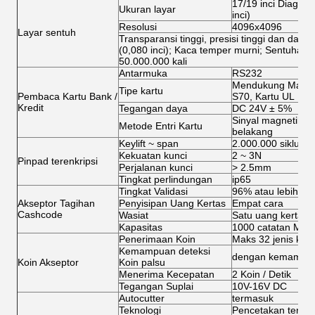
17/19 inci Diagonal
Ukuran layar
inci)
Resolusi
4096x4096
Layar sentuh
Transparansi tinggi, presisi tinggi dan daya
(0,080 inci); Kaca temper murni; Sentuhan sa
50.000.000 kali
Antarmuka
RS232
Mendukung Magcard
Tipe kartu
Pembaca Kartu Bank /
S70, Kartu UL
Kredit
Tegangan daya
DC 24V ± 5%
Sinyal magnetik, si
Metode Entri Kartu
belakang
Keylift ~ span
2.000.000 siklus
Kekuatan kunci
2 ~ 3N
Pinpad terenkripsi
Perjalanan kunci
> 2.5mm
Tingkat perlindungan
ip65
Tingkat Validasi
96% atau lebih tin
Akseptor Tagihan
Penyisipan Uang Kertas
Empat cara
Cashcode
Wasiat
Satu uang kertas
Kapasitas
1000 catatan Mak
Penerimaan Koin
Maks 32 jenis koin
Kemampuan deteksi
dengan kemampuan 
Koin Akseptor
Koin palsu
Menerima Kecepatan
2 Koin / Detik
Tegangan Suplai
10V-16V DC
Autocutter
termasuk
Teknologi
Pencetakan terma