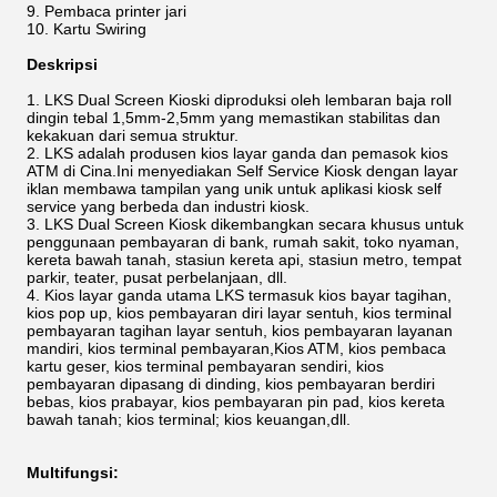
Pembaca printer jari
Kartu Swiring
Deskripsi
LKS Dual Screen Kioski diproduksi oleh lembaran baja roll
dingin tebal 1,5mm-2,5mm yang memastikan stabilitas dan
kekakuan dari semua struktur.
LKS adalah produsen kios layar ganda dan pemasok kios
ATM di Cina.Ini menyediakan Self Service Kiosk dengan layar
iklan membawa tampilan yang unik untuk aplikasi kiosk self
service yang berbeda dan industri kiosk.
LKS Dual Screen Kiosk dikembangkan secara khusus untuk
penggunaan pembayaran di bank, rumah sakit, toko nyaman,
kereta bawah tanah, stasiun kereta api, stasiun metro, tempat
parkir, teater, pusat perbelanjaan, dll.
Kios layar ganda utama LKS termasuk kios bayar tagihan,
kios pop up, kios pembayaran diri layar sentuh, kios terminal
pembayaran tagihan layar sentuh, kios pembayaran layanan
mandiri, kios terminal pembayaran,Kios ATM, kios pembaca
kartu geser, kios terminal pembayaran sendiri, kios
pembayaran dipasang di dinding, kios pembayaran berdiri
bebas, kios prabayar, kios pembayaran pin pad, kios kereta
bawah tanah; kios terminal; kios keuangan,dll.
Multifungsi: