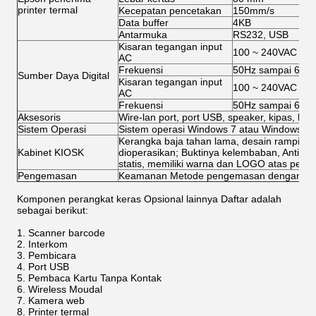
printer termal
Kecepatan pencetakan
150mm/s
Data buffer
4KB
Antarmuka
RS232, USB
Kisaran tegangan input
100 ~ 240VAC
AC
Frekuensi
50Hz sampai 60H
Sumber Daya Digital
Kisaran tegangan input
100 ~ 240VAC
AC
Frekuensi
50Hz sampai 60H
Aksesoris
Wire-lan port, port USB, speaker, kipas, kabel
Sistem Operasi
Sistem operasi Windows 7 atau Windows XP 
Kerangka baja tahan lama, desain ramping
Kabinet KIOSK
dioperasikan; Buktinya kelembaban, Anti kar
statis, memiliki warna dan LOGO atas permi
Pengemasan
Keamanan Metode pengemasan dengan bus
Komponen perangkat keras Opsional lainnya Daftar adalah
sebagai berikut:
Scanner barcode
Interkom
Pembicara
Port USB
Pembaca Kartu Tanpa Kontak
Wireless Moudal
Kamera web
Printer termal