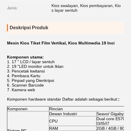
Kios swalayan, Kios pembayaran, Kio
Jenis:
s layar sentuh
Deskripsi Produk
Mesin Kios Tiket Film Vertikal, Kios Multimedia 19 Inci
Komponen utama:
17 " LCD / layar sentuh
19 "LED monitor untuk Iklan
Pencetak kwitansi
Pembaca Kartu
Pinpad yang Dienkripsi
Scanner Barcode
Kamera web
Komponen hardware standar Daftar
adalah sebagai berikut:
:
Komponen
Rincian
Dewan Industri
Seavo/ Gigabyte/
Dual core E5700/G
CPU
I3/I5/I7
RAM
2GB / 4GB / 8GB
Sistem PC