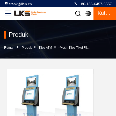
frank@lien.cn
+86-186-6457-6557
Kutipan
Produk
>
>
>
Rumah
Produk
Kios ATM
Mesin Kios Tiket Film Vertikal 19 Inch Kios Multimedia Layar