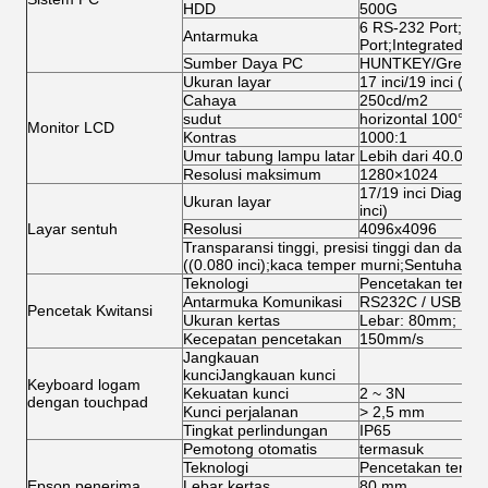
HDD
500G
6 RS-232 Port;1 L
Antarmuka
Port;Integrated N
Sumber Daya PC
HUNTKEY/Great W
Ukuran layar
17 inci/19 inci (op
Cahaya
250cd/m2
sudut
horizontal 100° di 
Monitor LCD
Kontras
1000:1
Umur tabung lampu latar
Lebih dari 40.000
Resolusi maksimum
1280×1024
17/19 inci Diagonal
Ukuran layar
inci)
Layar sentuh
Resolusi
4096x4096
Transparansi tinggi, presisi tinggi dan daya 
((0.080 inci);kaca temper murni;Sentuhan tit
Teknologi
Pencetakan terma
Antarmuka Komunikasi
RS232C / USB (HI
Pencetak Kwitansi
Ukuran kertas
Lebar: 80mm; Ket
Kecepatan pencetakan
150mm/s
Jangkauan
kunciJangkauan kunci
Keyboard logam
Kekuatan kunci
2 ~ 3N
dengan touchpad
Kunci perjalanan
> 2,5 mm
Tingkat perlindungan
IP65
Pemotong otomatis
termasuk
Teknologi
Pencetakan terma
Epson penerima
Lebar kertas
80 mm