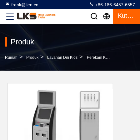
frank@lien.cn
+86-186-6457-6557
Kutipan
Produk
>
>
>
Rumah
Produk
Layanan Diri Kios
Perekam Kamera Kabel LAN Onwall Kios Dual Layar Inforamsi All-In-1 Untuk Bioskop