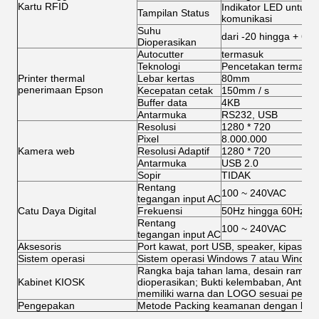
Kartu RFID
Indikator LED untuk 
Tampilan Status
komunikasi
Suhu
dari -20 hingga + 60º
Dioperasikan
Autocutter
termasuk
Teknologi
Pencetakan termal
Printer thermal
Lebar kertas
80mm
penerimaan Epson
Kecepatan cetak
150mm / s
Buffer data
4KB
Antarmuka
RS232, USB
Resolusi
1280 * 720
Pixel
8.000.000
Kamera web
Resolusi Adaptif
1280 * 720
Antarmuka
USB 2.0
Sopir
TIDAK
Rentang
100 ~ 240VAC
tegangan input AC
Catu Daya Digital
Frekuensi
50Hz hingga 60Hz
Rentang
100 ~ 240VAC
tegangan input AC
Aksesoris
Port kawat, port USB, speaker, kipas, kab
Sistem operasi
Sistem operasi Windows 7 atau Windows
Rangka baja tahan lama, desain rampi
Kabinet KIOSK
dioperasikan; Bukti kelembaban, Antirust,
memiliki warna dan LOGO sesuai permi
Pengepakan
Metode Packing keamanan dengan bus