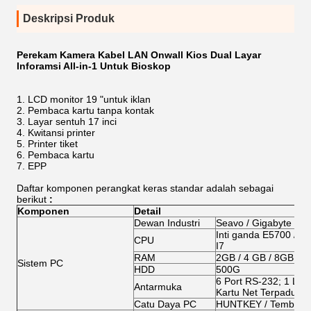
Deskripsi Produk
Perekam Kamera Kabel LAN Onwall Kios Dual Layar
Inforamsi All-in-1 Untuk Bioskop
LCD monitor 19 "untuk iklan
Pembaca kartu tanpa kontak
Layar sentuh 17 inci
Kwitansi printer
Printer tiket
Pembaca kartu
EPP
Daftar komponen perangkat keras standar adalah sebagai
berikut
:
Komponen
Detail
Dewan Industri
Seavo / Gigabyte / A
Inti ganda E5700 / G2
CPU
I7
RAM
2GB / 4 GB / 8GB
Sistem PC
HDD
500G
6 Port RS-232; 1 LTP;
Antarmuka
Kartu Net Terpadu, K
Catu Daya PC
HUNTKEY / Tembok 