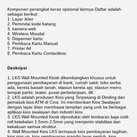
Komponen perangkat keras opsional lainnya Daftar
adalah
sebagai berikut:
Layar iklan
Pemindai kode batang
kamera web
Wireless Moudal
Dispenser kartu
Pembaca Kartu Manual
Printer A4
Pembaca Kartu Contactless
Deskripsi
LKS Wall Mounted Kiosk dikembangkan khusus untuk
penggunaan pembayaran di bank, rumah sakit, toko serba
ada, kereta bawah tanah, stasiun kereta api, stasiun metro,
tempat parkir, teater, pusat perbelanjaan, dll.
LKS adalah produsen Kios yang Terpasang di Dinding dan
pemasok kios ATM di Cina. Ini memberikan Kios Swalayan
dengan layar iklan membawa tampilan yang unik ke berbagai
aplikasi kios swalayan dan industri kios.
LKS Wall Mounted Kiosk diproduksi oleh lembaran baja cold-
roll ketebalan 1.5mm-2.5mm yang menjamin stabilitas dan
kekakuan semua struktur.
Wall Mounted Kios LKS termasuk kios pembayaran tagihan,
kios pop up, kios pembayaran mandiri layar sentuh, kios