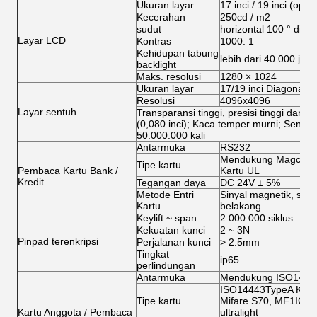
Ukuran layar
17 inci / 19 inci (opsi
Kecerahan
250cd / m2
sudut
horizontal 100 ° di ata
Layar LCD
Kontras
1000: 1
Kehidupan tabung
lebih dari 40.000 jam
backlight
Maks. resolusi
1280 × 1024
Ukuran layar
17/19 inci Diagonal (o
Resolusi
4096x4096
Layar sentuh
Transparansi tinggi, presisi tinggi dan 
(0,080 inci); Kaca temper murni; Sentuha
50.000.000 kali
Antarmuka
RS232
Mendukung Magcard, K
Tipe kartu
Pembaca Kartu Bank /
Kartu UL
Kredit
Tegangan daya
DC 24V ± 5%
Metode Entri
Sinyal magnetik, sinya
Kartu
belakang
Keylift ~ span
2.000.000 siklus
Kekuatan kunci
2 ~ 3N
Pinpad terenkripsi
Perjalanan kunci
> 2.5mm
Tingkat
ip65
perlindungan
Antarmuka
Mendukung ISO1444
ISO14443TypeA Kartu 
Tipe kartu
Mifare S70, MF1ICL10,
Kartu Anggota / Pembaca
ultralight