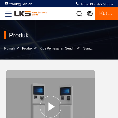
frank@lien.cn
+86-186-6457-6557
Kutipan
Produk
>
>
>
Rumah
Produk
Kios Pemesanan Sendiri
Stand Lantai Restoran Hotel Kios Pemesanan Sendiri Dengan Pencetak Kwitansi Layar Sentuh