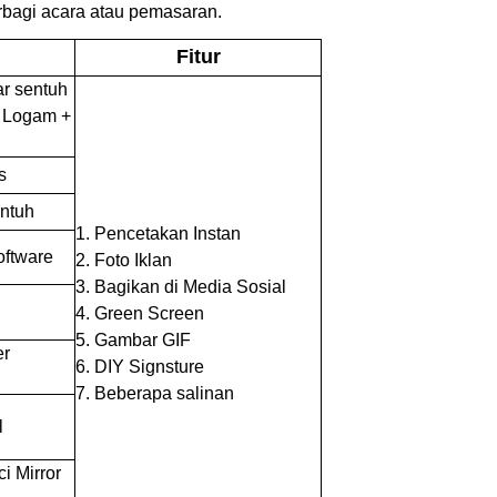
rbagi acara atau pemasaran.
Fitur
ar sentuh
 Logam +
s
entuh
1. Pencetakan Instan
oftware
2. Foto Iklan
3. Bagikan di Media Sosial
i
4. Green Screen
5. Gambar GIF
er
6. DIY Signsture
7. Beberapa salinan
l
i Mirror