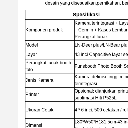
desain yang disesuaikan.pernikahan, be
Spesifikasi
Kamera terintegrasi + Lay
Komponen produk
+ Cermin + Kasus Lembar
Perangkat lunak
Model
LN-Deer plus/LN-Bear plu
Layar
43 inci Capacitive layar s
Perangkat lunak booth
Funsbooth Photo Booth S
foto
Kamera definisi tinggi min
Jenis Kamera
terintegrasi
Opsional; dianjurkan print
Printer
sublimasi Hiti P525L
Ukuran Cetak
4 * 6 inci, 500 cetakan / rol
L80*W50*H181.5cm-43 inc
Dimensi