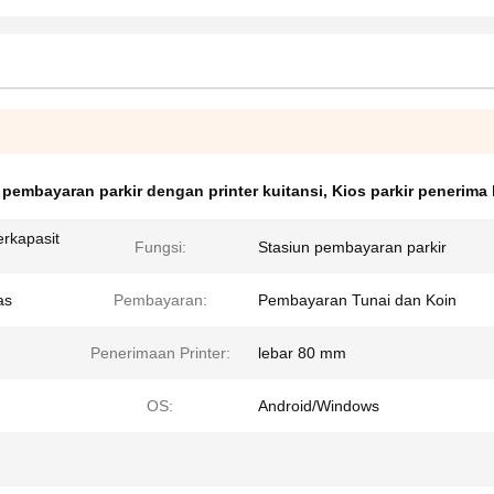
 pembayaran parkir dengan printer kuitansi
,
Kios parkir penerima 
erkapasit
Fungsi:
Stasiun pembayaran parkir
as
Pembayaran:
Pembayaran Tunai dan Koin
Penerimaan Printer:
lebar 80 mm
OS:
Android/Windows