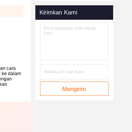
Kirimkan Kami
kan cara
k ke dalam
dengan
gkan
Mengirim