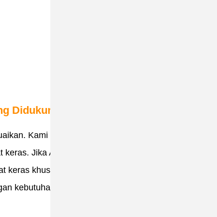
ng Didukung
aikan. Kami memiliki tim
t keras. Jika Anda
at keras khusus, kami
gan kebutuhan Anda.