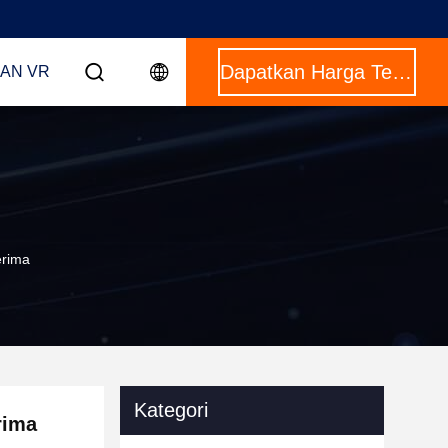
Dapatkan Harga Terbaik
AN VR
erima
Kategori
rima