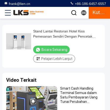
frank@lien.cn
+86-186-6457-6557
Kutipan
Stand Lantai Restoran Hotel Kios
Stand
Pemesanan Sendiri Dengan Pencetak
Lantai
Kwitansi Layar Sentuh
Restoran
Bicara Sekarang
Hotel
Pelajari Lebih Lanjut
Kios
Pemesanan
Sendiri
Video Terkait
Dengan
Pencetak
Smart Cash Handling
Terminal Semua dalam
Kwitansi
Satu Pembayaran Uang
Layar
Tunai Perubahan
Dispensing Countertop
Sentuh