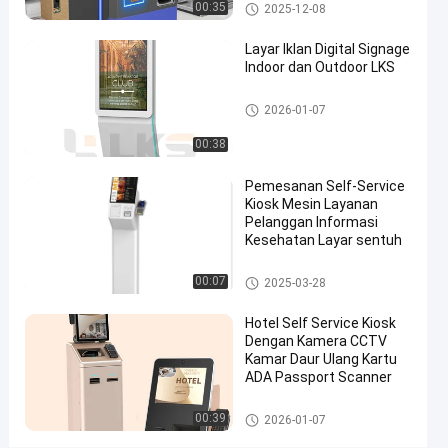
Machine
Kios pembayaran
00:35
2025-12-08
bicara
Kios
2024-
382
Layar Iklan Digital Signage
sekarang
Pemesanan
08-13
tampilan
Indoor dan Outdoor LKS
Sendiri
Berbagi
Tandatangan digital
#
2026-01-07
kios
00:38
informasi
luar
Pemesanan Self-Service
Kiosk Mesin Layanan
ruang
Pelanggan Informasi
#
Kesehatan Layar sentuh
kios
multimedia
Sistem POS
00:07
2025-03-28
#
kios
Hotel Self Service Kiosk
layar
Dengan Kamera CCTV
Kamar Daur Ulang Kartu
sentuh
ADA Passport Scanner
luar
ruang
layanan diri kios
00:39
2026-01-07
C