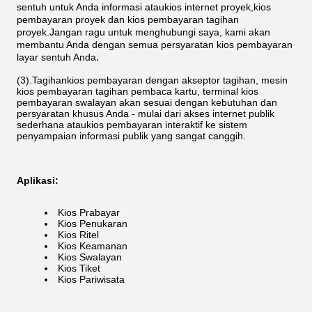
sentuh
untuk Anda
informasi
atau
kios internet
proyek,
kios
pembayaran
proyek dan
kios pembayaran tagihan
proyek.Jangan ragu untuk menghubungi saya, kami akan
membantu Anda dengan semua persyaratan kios pembayaran
.
layar sentuh Anda
(3).Tagihan
kios pembayaran dengan akseptor tagihan, mesin
kios pembayaran tagihan pembaca kartu, terminal kios
pembayaran swalayan
akan sesuai dengan kebutuhan dan
persyaratan khusus Anda - mulai dari akses internet publik
sederhana atau
kios pembayaran interaktif
ke sistem
penyampaian informasi publik yang sangat canggih.
Aplikasi:
Kios Prabayar
Kios Penukaran
Kios Ritel
Kios Keamanan
Kios Swalayan
Kios Tiket
Kios Pariwisata