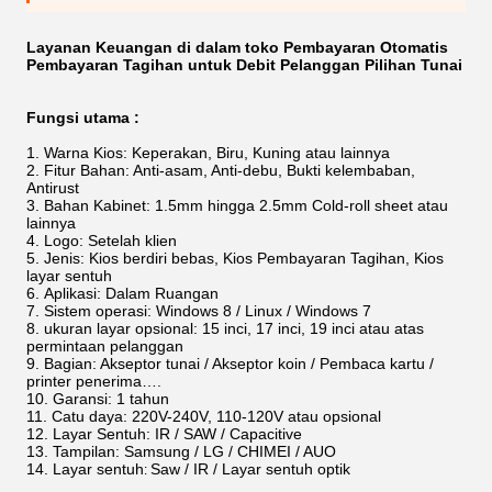
Layanan Keuangan di dalam toko Pembayaran Otomatis
Pembayaran Tagihan untuk Debit Pelanggan Pilihan Tunai
Fungsi utama :
Warna Kios: Keperakan, Biru, Kuning atau lainnya
Fitur Bahan: Anti-asam, Anti-debu, Bukti kelembaban,
Antirust
Bahan Kabinet: 1.5mm hingga 2.5mm Cold-roll sheet atau
lainnya
Logo: Setelah klien
Jenis: Kios berdiri bebas, Kios Pembayaran Tagihan, Kios
layar sentuh
Aplikasi: Dalam Ruangan
Sistem operasi:
Windows 8 / Linux / Windows 7
ukuran layar opsional: 15 inci, 17 inci, 19 inci atau atas
permintaan pelanggan
Bagian: Akseptor tunai / Akseptor koin / Pembaca kartu /
printer penerima….
Garansi: 1 tahun
Catu daya: 220V-240V, 110-120V atau opsional
Layar Sentuh: IR / SAW / Capacitive
Tampilan: Samsung / LG / CHIMEI / AUO
Layar sentuh
Saw / IR / Layar sentuh optik
: