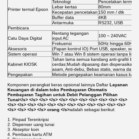
Teknologi
Pencetakan termal
Lebar kertas
80mm
Printer termal Epson
Kecepatan pencetakan
150 mm / dtk
Buffer data
4KB
Antarmuka
RS232, USB
Pembicara
Rentang tegangan
100 ~ 240VAC
Catu Daya Digital
input AC
Frekuensi
50Hz hingga 60Hz
Aksesoris
(Papan kontrol IO) Port USB, speaker, sekrup,
Sistem operasi
Win 7 atau Win 8 sistem operasi tanpa lisen
Tahan lama semua kandang anti-grafiti baj
Kabinet KIOSK
cerdas;Mudah dipasang dan dioperasikan;Buk
asam, Anti-debu, Bebas statis, warna dan 
Pengepakan
Metode pengepakan keamanan kasus kayu
Komponen perangkat keras opsional lainnya Daftar
Layanan
Keuangan di dalam toko Pembayaran Otomatis
Pembayaran Tagihan untuk Debit Pelanggan Pilihan
Tunai
</s> </s> </s> </s> </s> </s> </s> </s> </s> </s> </s>
</s> </s> </s> </s> </s> </s> </s> </s> </s> </s> </s> </s>
</s> </s> </s> </s> orang </s>
adalah sebagai berikut:
Pinpad Terenkripsi
Dispenser uang tunai
Akseptor koin
Pembaca kartu ATM