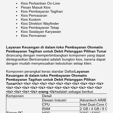
Kios Perbankan On-Line
Pesan Masuk Kios
Kios Pembayaran Tagihan
Kios Pemasaran
Kios Kustom
Kios Direktori Wayfinder
Kios Pembayaran Tetap
Kios Swalayan Karyawan
Kios Permainan
Layanan Keuangan di dalam toko Pembayaran Otomatis
Pembayaran Tagihan untuk Debit Pelanggan Pilihan Tunai
dirancang dengan mempertimbangkan komponen yang dapat
diintegrasikan.Bertransaksi adalah bunglon kios, karena dapat
dengan mudah menyesuaikan kebutuhan setiap klien.
Komponen perangkat keras standar Daftar
Layanan
Keuangan di dalam toko Pembayaran Otomatis
Pembayaran Tagihan untuk Debit Pelanggan Pilihan
Tunai
</s> </s> </s> </s> </s> </s> </s> </s> </s> </s> </s>
</s> </s> </s> </s> </s> </s> </s> </s> </s> </s> </s> </s>
</s> </s> </s> </s> orang </s>
adalah sebagai berikut:
Komponen
Detail
Dewan Industri
Advantech AIMB 562
CPU
Intel Dual-Core G2
RAM
2 GB / 4 GB / 8 GB
Sistem PC