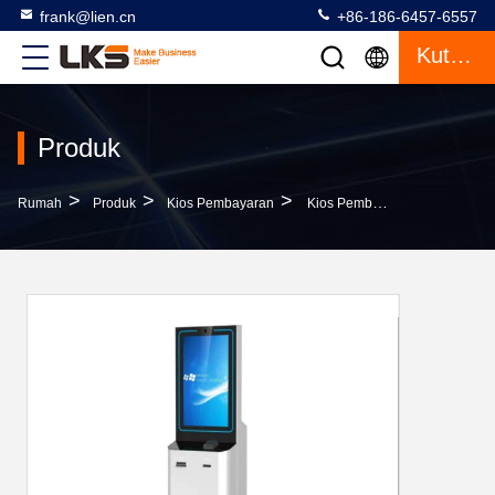
frank@lien.cn
+86-186-6457-6557
Kutipan
Produk
>
>
>
Rumah
Produk
Kios Pembayaran
Kios Pembayaran Tagihan Pembayaran Layanan Dalam Sendiri Layanan Keuangan Untuk Debit Pelanggan Pilihan Tunai