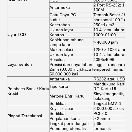
HDD
320G / 500G
2 Port RS-232; 1 LTP
Antarmuka
100M
Catu Daya PC
Tembok Besar / HU
sudut
horizontal 100 ° di at
Kecerahan
250cd / m2
Ukuran layar
10.4 "atau ukuran la
layar LCD
Kontras
1000: 01:00
Kehidupan tabung
> 40.000 jam
lampu latar
Max.resolusi
1280 × 1024 atau 19
Ukuran layar
10.4 "atau ukuran la
Resolusi
4096x4096
Layar sentuh
Presisi dan daya tahan tinggi, Transparansi t
2mm (0,080 inci);kaca tempered murni; Sent
50.000.000 kali
Antarmuka
RS232 atau USB
Mendukung Kartu IC,
Tipe kartu
Pembaca Bank / Kartu
RF, Kartu UL
Kredit
Sinyal magnetik, siny
Metode Entri Kartu
belakang
Sertifikat
Tingkat EMV. 1
Keylift ~ span
2.000.000 siklus
Sertifikat
PCI 2.0
Pinpad Terenkripsi
Perjalanan kunci
> 2.5mm
Tingkat perlindungan
ip65
Pemotong otomatis
termasuk