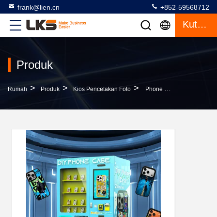
frank@lien.cn
+852-59568712
Kutipan
Produk
>
>
>
Rumah
Produk
Kios Pencetakan Foto
Phone Case Printing Kiosk Dengan Kecepatan Cetak 3 Menit, Layar Sentuh 10 Inci, Dan Bimbingan Suara Untuk Kustomisasi Instan